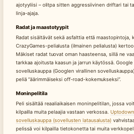
ajotyyliisi – olitpa sitten aggressiivinen driftari tai t
linja-ajaja.
Radat ja maastotyypit
Radat sisältävät sekä asfalttia että maastopintoja, 
CrazyGames-pelialusta (ilmainen pelialusta) kertoo
Mäkiset radat tuovat oman haasteensa, sillä ne vaa
tarkkaa ajoitusta kaasun ja jarrun käytössä. Google 
sovelluskauppa (Googlen virallinen sovelluskauppa
peliä “äärimmäiseksi off-road-kokemukseksi”.
Moninpelitila
Peli sisältää reaaliaikaisen moninpelitilan, jossa voi
kilpailla muita pelaajia vastaan verkossa.
Uptodown
sovelluskauppa (sovellusten latausalusta)
vahvistaa
pelissä voi kilpailla tietokonetta tai muita verkkopel