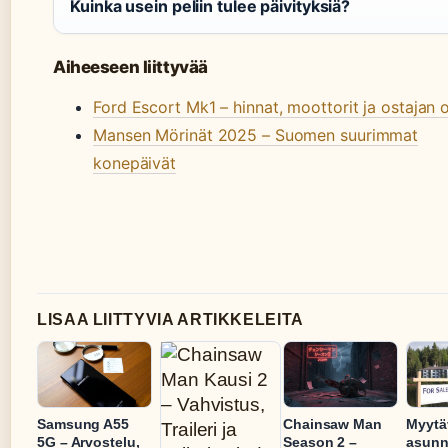
Kuinka usein peliin tulee päivityksiä?
Aiheeseen liittyvää
Ford Escort Mk1 – hinnat, moottorit ja ostajan 
Mansen Mörinät 2025 – Suomen suurimmat
konepäivät
LISAA LIITTYVIA ARTIKKELEITA
Samsung A55
Chainsaw Man
Myytä
5G – Arvostelu,
Season 2 –
asunn