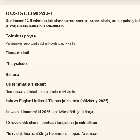
UUSISUOMI24.FI
Uusisuomi24.fi toimitus julkaisee varmennettua raportointia, taustapaivityks
ja korjauksia selkein lahdeviittein.
Toimituspoyta
Paivapaiva raportointisykli jatkuvilla paivityksilla.
Tietoa meistä
Yhteystiedot
Historia
Uusimmat artikkelit
Nopea paasy toimituksen uusimpiin paivityksiin.
Intia vs Englanti kriketti: Tilastot ja historia (päivitetty 2025)
iik week Linnanmäki 2026 – päivämäärät ja ikäraja
80-luvun hitit disco – parhaat kappaleet ja soittolistat
Yle tv ohjelmat tänään ja huomenna – opas Areenaan