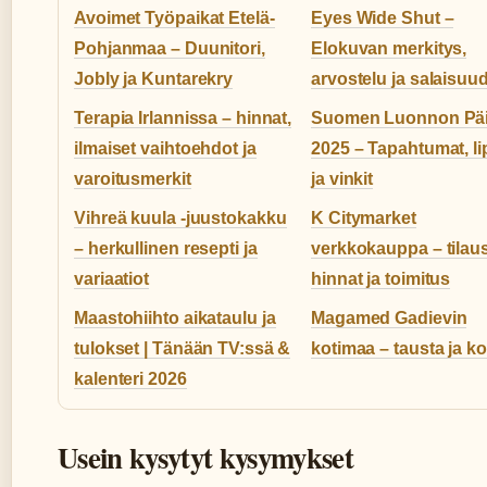
Avoimet Työpaikat Etelä-
Eyes Wide Shut –
Pohjanmaa – Duunitori,
Elokuvan merkitys,
Jobly ja Kuntarekry
arvostelu ja salaisuu
Terapia Irlannissa – hinnat,
Suomen Luonnon Pä
ilmaiset vaihtoehdot ja
2025 – Tapahtumat, li
varoitusmerkit
ja vinkit
Vihreä kuula -juustokakku
K Citymarket
– herkullinen resepti ja
verkkokauppa – tilaus
variaatiot
hinnat ja toimitus
Maastohiihto aikataulu ja
Magamed Gadievin
tulokset | Tänään TV:ssä &
kotimaa – tausta ja k
kalenteri 2026
Usein kysytyt kysymykset