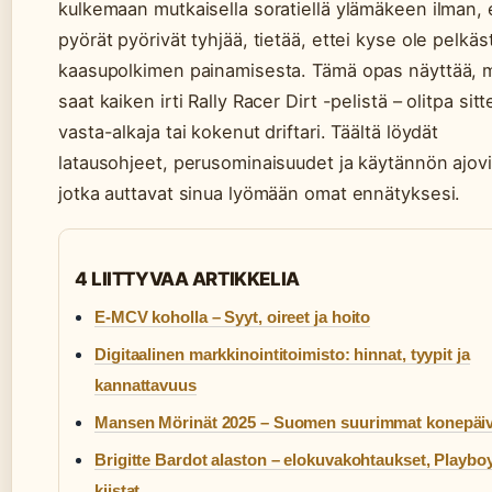
kulkemaan mutkaisella soratiellä ylämäkeen ilman, 
pyörät pyörivät tyhjää, tietää, ettei kyse ole pelkäs
kaasupolkimen painamisesta. Tämä opas näyttää, 
saat kaiken irti Rally Racer Dirt -pelistä – olitpa sit
vasta-alkaja tai kokenut driftari. Täältä löydät
latausohjeet, perusominaisuudet ja käytännön ajovi
jotka auttavat sinua lyömään omat ennätyksesi.
4 LIITTYVAA ARTIKKELIA
E-MCV koholla – Syyt, oireet ja hoito
Digitaalinen markkinointitoimisto: hinnat, tyypit ja
kannattavuus
Mansen Mörinät 2025 – Suomen suurimmat konepäiv
Brigitte Bardot alaston – elokuvakohtaukset, Playboy
kiistat