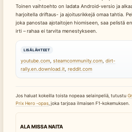
Toinen vaihtoehto on ladata Android-versio ja alka
harjoitella driftaus- ja ajoitusrikkejä omaa tahtia. Pe
joka panostaa ajotaitojen hiomiseen, saa pelistä en
irti – rahaa ei tarvita menestykseen.
LISÄLÄHTEET
youtube.com
,
steamcommunity.com
,
dirt-
rally.en.download.it
,
reddit.com
Jos haluat kokeilla toista nopeaa selainpeliä, tutustu
G
Prix Hero -opas
, joka tarjoaa ilmaisen F1-kokemuksen.
ALA MISSA NAITA