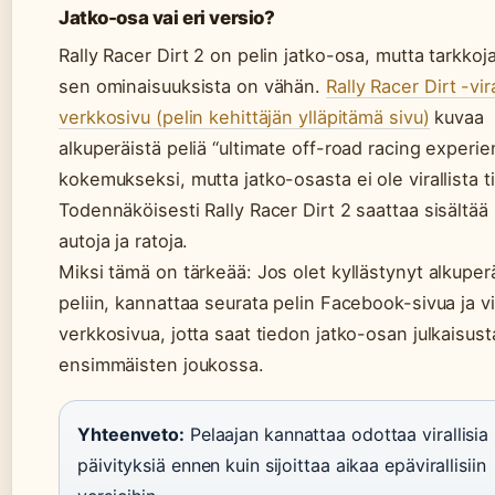
Jatko-osa vai eri versio?
Rally Racer Dirt 2 on pelin jatko-osa, mutta tarkkoja
sen ominaisuuksista on vähän.
Rally Racer Dirt -vir
verkkosivu (pelin kehittäjän ylläpitämä sivu)
kuvaa
alkuperäistä peliä “ultimate off-road racing experie
kokemukseksi, mutta jatko-osasta ei ole virallista t
Todennäköisesti Rally Racer Dirt 2 saattaa sisältää
autoja ja ratoja.
Miksi tämä on tärkeää: Jos olet kyllästynyt alkupe
peliin, kannattaa seurata pelin Facebook-sivua ja vir
verkkosivua, jotta saat tiedon jatko-osan julkaisust
ensimmäisten joukossa.
Yhteenveto:
Pelaajan kannattaa odottaa virallisia
päivityksiä ennen kuin sijoittaa aikaa epävirallisiin