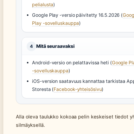
pelialusta
)
Google Play -versio päivitetty 16.5.2026 (
Goog
Play -sovelluskauppa
)
Mitä seuraavaksi
4
Android-versio on pelattavissa heti (
Google Pl
-sovelluskauppa
)
iOS-version saatavuus kannattaa tarkistaa Ap
Storesta (
Facebook-yhteisösivu
)
Alla oleva taulukko kokoaa pelin keskeiset tiedot y
silmäyksellä.