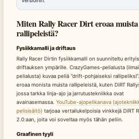
versioihin.
Miten Rally Racer Dirt eroaa muista
rallipeleistä?
Fysiikkamalli ja driftaus
Rally Racer Dirtin fysiikkamalli on suunniteltu erityi
driftauksen ympärille. CrazyGames-pelialusta (ilma
pelialusta) kuvaa peliä “drift-pohjaiseksi rallipeliksi
eroaa monista muista rallipeleistä, kuten DiRT Rally
jossa tarkka linja-ajo ja jarrutustekniikka ovat
avainasemassa.
YouTube-ajopelikanava (ajotekniikk
pelisisältö)
tarjoaa vertailukelpoisia vinkkejä DiRT R
2.0:aan, joita voi soveltaa myös tähän peliin.
Graafinen tyyli