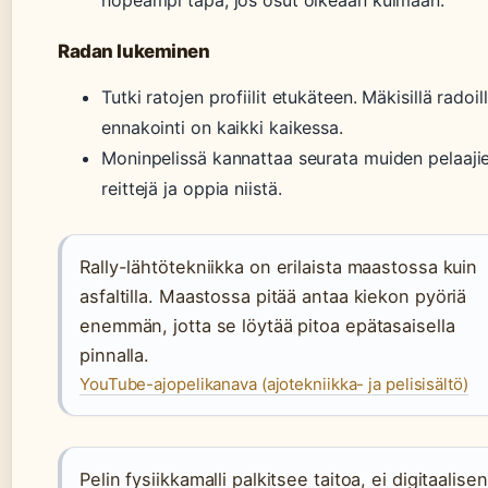
nopeampi tapa, jos osut oikeaan kulmaan.
Radan lukeminen
Tutki ratojen profiilit etukäteen. Mäkisillä radoil
ennakointi on kaikki kaikessa.
Moninpelissä kannattaa seurata muiden pelaaji
reittejä ja oppia niistä.
Rally-lähtötekniikka on erilaista maastossa kuin
asfaltilla. Maastossa pitää antaa kiekon pyöriä
enemmän, jotta se löytää pitoa epätasaisella
pinnalla.
YouTube-ajopelikanava (ajotekniikka- ja pelisisältö)
Pelin fysiikkamalli palkitsee taitoa, ei digitaalisen