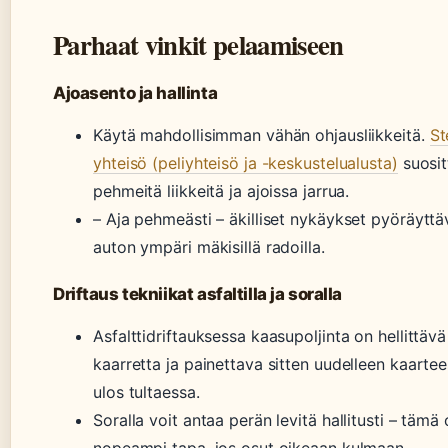
Parhaat vinkit pelaamiseen
Ajoasento ja hallinta
Käytä mahdollisimman vähän ohjausliikkeitä.
St
yhteisö (peliyhteisö ja -keskustelualusta)
suosit
pehmeitä liikkeitä ja ajoissa jarrua.
– Aja pehmeästi – äkilliset nykäykset pyöräyttä
auton ympäri mäkisillä radoilla.
Driftaus tekniikat asfaltilla ja soralla
Asfalttidriftauksessa kaasupoljinta on hellittäv
kaarretta ja painettava sitten uudelleen kaartee
ulos tultaessa.
Soralla voit antaa perän levitä hallitusti – tämä