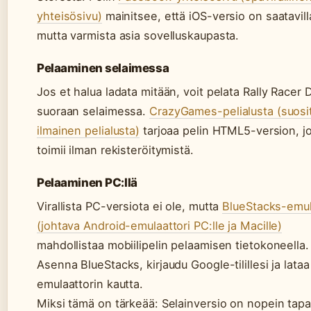
yhteisösivu)
mainitsee, että iOS-versio on saatavill
mutta varmista asia sovelluskaupasta.
Pelaaminen selaimessa
Jos et halua ladata mitään, voit pelata Rally Racer D
suoraan selaimessa.
CrazyGames-pelialusta (suosi
ilmainen pelialusta)
tarjoaa pelin HTML5-version, j
toimii ilman rekisteröitymistä.
Pelaaminen PC:llä
Virallista PC-versiota ei ole, mutta
BlueStacks-emul
(johtava Android-emulaattori PC:lle ja Macille)
mahdollistaa mobiilipelin pelaamisen tietokoneella.
Asenna BlueStacks, kirjaudu Google-tilillesi ja lataa
emulaattorin kautta.
Miksi tämä on tärkeää: Selainversio on nopein tapa