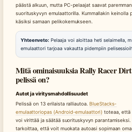
päästä alkuun, mutta PC-pelaajat saavat paremma
suorituskyvyn emulaattorilla. Kummallakin keinolla 
käsiksi samaan pelikokemukseen.
Yhteenveto:
Pelaaja voi aloittaa heti selaimella, m
emulaattori tarjoaa vakautta pidempiin pelisessioih
Mitä ominaisuuksia Rally Racer Dirt
pelissä on?
Autot ja viritysmahdollisuudet
Pelissä on 13 erilaista ralliautoa.
BlueStacks-
emulaattoriopas (Android-emulaattori)
toteaa, että
voi virittää ja säätää suorituskyvyn parantamiseksi
tarkoittaa, että voit muokata autoasi sopimaan om