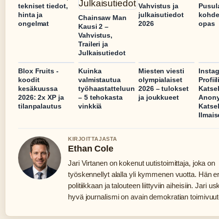
tekniset tiedot,
Vahvistus ja
Pusul
hinta ja
julkaisutiedot
kohdet
Chainsaw Man
ongelmat
2026
opas
Kausi 2 –
Vahvistus,
Traileri ja
Julkaisutiedot
Blox Fruits -
Kuinka
Miesten viesti
Insta
koodit
valmistautua
olympialaiset
Profiil
kesäkuussa
työhaastatteluun
2026 – tulokset
Katsel
2026: 2x XP ja
– 5 tehokasta
ja joukkueet
Anon
tilanpalautus
vinkkiä
Katse
Ilmais
KIRJOITTAJASTA
Ethan Cole
Jari Virtanen on kokenut uutistoimittaja, joka on
työskennellyt alalla yli kymmenen vuotta. Hän er
politiikkaan ja talouteen liittyviin aiheisiin. Jari us
hyvä journalismi on avain demokratian toimivuu