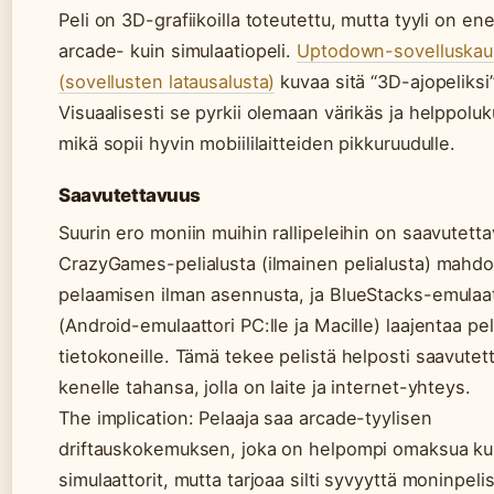
Peli on 3D-grafiikoilla toteutettu, mutta tyyli on 
arcade- kuin simulaatiopeli.
Uptodown-sovelluska
(sovellusten latausalusta)
kuvaa sitä “3D-ajopeliksi”
Visuaalisesti se pyrkii olemaan värikäs ja helppoluk
mikä sopii hyvin mobiililaitteiden pikkuruudulle.
Saavutettavuus
Suurin ero moniin muihin rallipeleihin on saavutett
CrazyGames-pelialusta (ilmainen pelialusta) mahdol
pelaamisen ilman asennusta, ja BlueStacks-emulaat
(Android-emulaattori PC:lle ja Macille) laajentaa pel
tietokoneille. Tämä tekee pelistä helposti saavutet
kenelle tahansa, jolla on laite ja internet-yhteys.
The implication: Pelaaja saa arcade-tyylisen
driftauskokemuksen, joka on helpompi omaksua ku
simulaattorit, mutta tarjoaa silti syvyyttä moninpeli