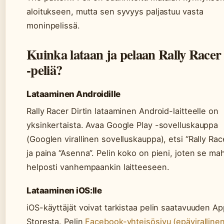
aloitukseen, mutta sen syvyys paljastuu vasta
moninpelissä.
Kuinka lataan ja pelaan Rally Racer
-peliä?
Lataaminen Androidille
Rally Racer Dirtin lataaminen Android-laitteelle on
yksinkertaista. Avaa Google Play -sovelluskauppa
(Googlen virallinen sovelluskauppa), etsi “Rally Race
ja paina “Asenna”. Pelin koko on pieni, joten se ma
helposti vanhempaankin laitteeseen.
Lataaminen iOS:lle
iOS-käyttäjät voivat tarkistaa pelin saatavuuden A
Storesta. Pelin
Facebook-yhteisösivu (epäviralline