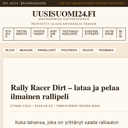
TIETOA MEISTÄ
YHTEYSTIEDOT
HISTORIA
SAT, AUG 8
PAIVAPAIVA
SUOMI
UUSISUOMI24.FI
UUSISUOMI24 UUTISKATSAUS
PAIVITETTY 14:42
16 ARTIKKELIA TANAAN
ETU
TIETOA
YHTEYS
HIST
TIETOSUOJ
EVÄSTEK
UUTIS
BL
SIV
MEISTÄ
TIEDOT
ORI
ASELOSTE
ÄYTÄNTÖ
KIRJE
O
U
A
GI
BLOGI
MAAILMA
PAIKALLISET
POLITIIKKA
TALOUS
TEKNIIKKA
Rally Racer Dirt – lataa ja pelaa
ilmainen rallipeli
ETHAN COLE • 2026-06-23 • TARKISTANUT NOORA MAKI
Kuka tahansa, joka on yrittänyt saada ralliauton