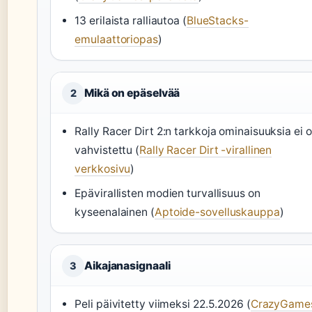
13 erilaista ralliautoa (
BlueStacks-
emulaattoriopas
)
Mikä on epäselvää
2
Rally Racer Dirt 2:n tarkkoja ominaisuuksia ei o
vahvistettu (
Rally Racer Dirt -virallinen
verkkosivu
)
Epävirallisten modien turvallisuus on
kyseenalainen (
Aptoide-sovelluskauppa
)
Aikajanasignaali
3
Peli päivitetty viimeksi 22.5.2026 (
CrazyGame