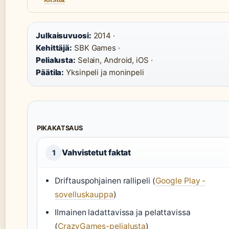
Julkaisuvuosi:
2014 ·
Kehittäjä:
SBK Games ·
Pelialusta:
Selain, Android, iOS ·
Päätila:
Yksinpeli ja moninpeli
PIKAKATSAUS
Vahvistetut faktat
1
Driftauspohjainen rallipeli (
Google Play -
sovelluskauppa
)
Ilmainen ladattavissa ja pelattavissa
(
CrazyGames-pelialusta
)