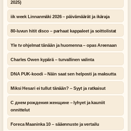
2025)
iik week Linnanmäki 2026 – päivämäärät ja ikäraja
80-luvun hitit disco – parhaat kappaleet ja soittolistat
Yle tv ohjelmat tänään ja huomenna – opas Areenaan
Charles Owen kypärä – turvallinen valinta
DNA PUK-koodi – Näin saat sen helposti ja maksutta
Miksi Hesari ei tullut tänään? – Syyt ja ratkaisut
С днем рождения женщине – lyhyet ja kauniit
onnittelut
Foreca Maaninka 10 – sääennuste ja vertailu