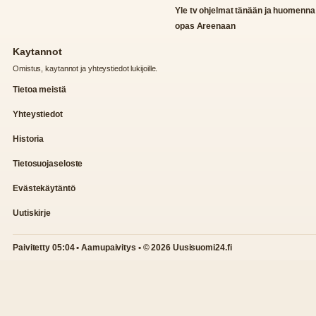
Yle tv ohjelmat tänään ja huomenna
opas Areenaan
Kaytannot
Omistus, kaytannot ja yhteystiedot lukijoille.
Tietoa meistä
Yhteystiedot
Historia
Tietosuojaseloste
Evästekäytäntö
Uutiskirje
Paivitetty 05:04 • Aamupaivitys • © 2026 Uusisuomi24.fi