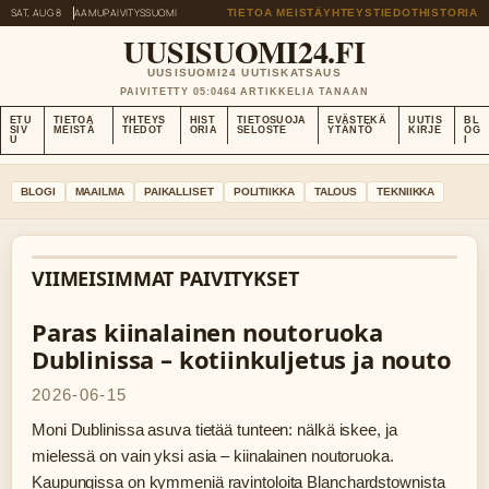
SAT, AUG 8
AAMUPAIVITYS
SUOMI
TIETOA MEISTÄ
YHTEYSTIEDOT
HISTORIA
UUSISUOMI24.FI
UUSISUOMI24 UUTISKATSAUS
PAIVITETTY 05:04
64 ARTIKKELIA TANAAN
ETU
TIETOA
YHTEYS
HIST
TIETOSUOJA
EVÄSTEKÄ
UUTIS
BL
SIV
MEISTÄ
TIEDOT
ORIA
SELOSTE
YTÄNTÖ
KIRJE
OG
U
I
BLOGI
MAAILMA
PAIKALLISET
POLITIIKKA
TALOUS
TEKNIIKKA
VIIMEISIMMAT PAIVITYKSET
Paras kiinalainen noutoruoka
Dublinissa – kotiinkuljetus ja nouto
2026-06-15
Moni Dublinissa asuva tietää tunteen: nälkä iskee, ja
mielessä on vain yksi asia – kiinalainen noutoruoka.
Kaupungissa on kymmeniä ravintoloita Blanchardstownista