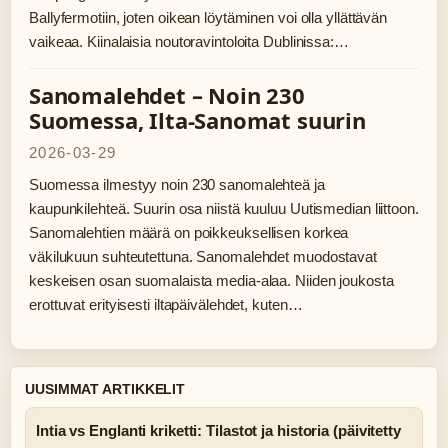
Ballyfermotiin, joten oikean löytäminen voi olla yllättävän
vaikeaa. Kiinalaisia noutoravintoloita Dublinissa:…
Sanomalehdet – Noin 230
Suomessa, Ilta-Sanomat suurin
2026-03-29
Suomessa ilmestyy noin 230 sanomalehteä ja
kaupunkilehteä. Suurin osa niistä kuuluu Uutismedian liittoon.
Sanomalehtien määrä on poikkeuksellisen korkea
väkilukuun suhteutettuna. Sanomalehdet muodostavat
keskeisen osan suomalaista media-alaa. Niiden joukosta
erottuvat erityisesti iltapäivälehdet, kuten…
UUSIMMAT ARTIKKELIT
Intia vs Englanti kriketti: Tilastot ja historia (päivitetty