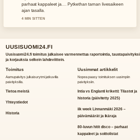
parhaat kappaleet ja.... Pytkethan taman livesaikeen
ajan tasalla.
4 MIN SITTEN
UUSISUOMI24.FI
Uusisuomi24.fi toimitus julkaisee varmennettua raportointia, taustapaivityks
ja korjauksia selkein lahdeviittein.
Toimitus
Uusimmat artikkelit
Aamupaivitys julkaisurytmi jatkuvilla
Nopea paasy toimituksen uusimpiin
paivityksilla.
paivityksiin.
Tietoa meistä
Intia vs Englanti kriketti: Tilastot ja
historia (päivitetty 2025)
Yhteystiedot
iik week Linnanmäki 2026 –
Historia
päivämäärät ja ikäraja
80-luvun hitit disco – parhaat
kappaleet ja soittolistat