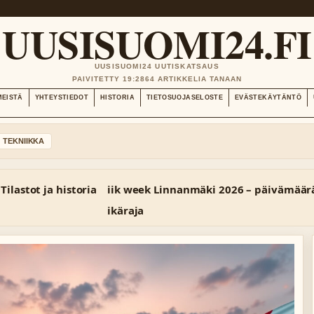
UUSISUOMI24.FI
UUSISUOMI24 UUTISKATSAUS
PAIVITETTY 19:28
64 ARTIKKELIA TANAAN
MEISTÄ
YHTEYSTIEDOT
HISTORIA
TIETOSUOJASELOSTE
EVÄSTEKÄYTÄNTÖ
TEKNIIKKA
 Tilastot ja historia
iik week Linnanmäki 2026 – päivämäärä
ikäraja