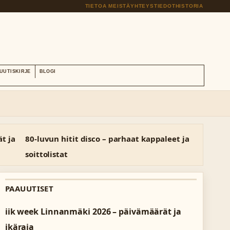
TIETOA MEISTÄ
YHTEYSTIEDOT
HISTORIA
UUTISKIRJE
BLOGI
t ja
80-luvun hitit disco – parhaat kappaleet ja
soittolistat
PAAUUTISET
iik week Linnanmäki 2026 – päivämäärät ja
ikäraja