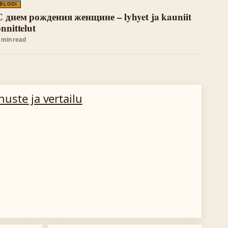
BLOGI
С днем рождения женщине – lyhyet ja kauniit
nnittelut
 min read