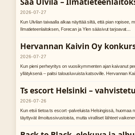
Sää Ulvila – Ilmatieteenlaito
2026-07-27
Kun Ulvilan taivaalla alkaa näyttää siltä, että pian ropisee,
Ilmatieteenlaitoksen, Forecan ja Ylen sääsivut tarjoavat…
Hervannan Kaivin Oy konkurssi
2026-07-27
Kun pieni perheyritys on vuosikymmenten ajan kaivanut perustu
yllätyksenä – paitsi talousluvuista katsoville. Hervannan K
Ts escort Helsinki – vahvistet
2026-07-26
Kun etsii tietoa ts escort -palveluista Helsingissä, huomaa 
täyttyvät ilmoitussivustoista, mutta viralliset lähteet vaik
Back to Black -elokuva ja albu