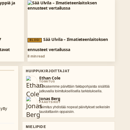
7
Sää Ulvila – Ilmatieteenlaitoksen
BLOGI
ttavat
ennusteet vertailussa
8 min read
HUIPPUKIRJOITTAJAT
Ethan Cole
TOIMITUS
Julkaisemme päivittäin faktapohjaista sisältöä
jatkuvalla toimituksellisella tarkistuksella.
Jonas Berg
PÄÄOTSIKOT
Toimitus yhdistää nopeat päivitykset selkeisiin
sytty
taustoittaviin oppaisiin.
MIELIPIDE