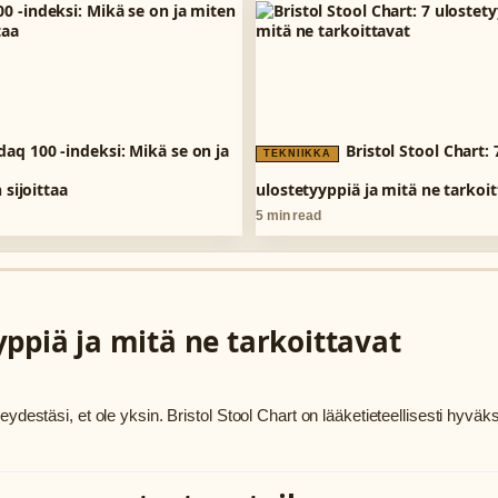
aq 100 -indeksi: Mikä se on ja
Bristol Stool Chart: 
TEKNIIKKA
 sijoittaa
ulostetyyppiä ja mitä ne tarkoi
5 min read
yyppiä ja mitä ne tarkoittavat
ydestäsi, et ole yksin. Bristol Stool Chart on lääketieteellisesti hyväk
…