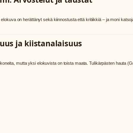
okuva on herättänyt sekä kiinnostusta että kritiikkiä – ja moni katsoj
uus ja kiistanalaisuus
ykoneita, mutta yksi elokuvista on toista maata. Tulikärpästen hauta (G