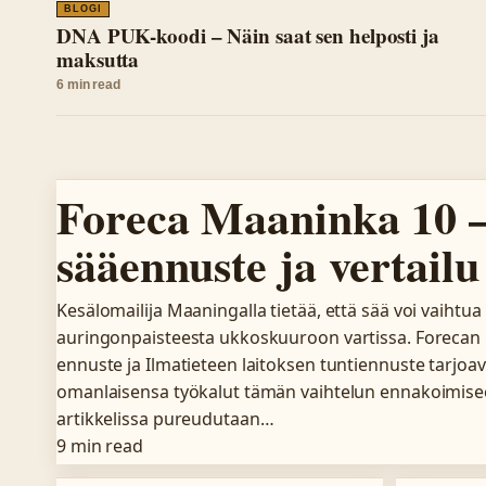
BLOGI
DNA PUK-koodi – Näin saat sen helposti ja
maksutta
6 min read
Foreca Maaninka 10 
sääennuste ja vertailu
Kesälomailija Maaningalla tietää, että sää voi vaihtua
auringonpaisteesta ukkoskuuroon vartissa. Forecan 
ennuste ja Ilmatieteen laitoksen tuntiennuste tarjo
omanlaisensa työkalut tämän vaihtelun ennakoimise
artikkelissa pureudutaan…
9 min read