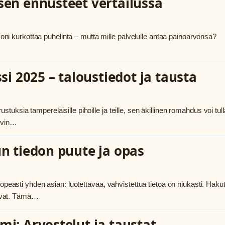
ksen ennusteet vertailussa
 moni kurkottaa puhelinta – mutta mille palvelulle antaa painoarvonsa?
 2025 – taloustiedot ja tausta
ksia tamperelaisille pihoille ja teille, sen äkillinen romahdus voi tull
aivin…
un tiedon puute ja opas
nopeasti yhden asian: luotettavaa, vahvistettua tietoa on niukasti. Haku
enevat. Tämä…
mi: Arvostelut ja taustat