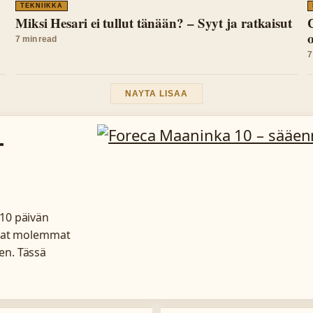
TEKNIIKKA
Miksi Hesari ei tullut tänään? – Syyt ja ratkaisut
o
7 min read
7
NAYTA LISAA
–
10 päivän
avat molemmat
en. Tässä