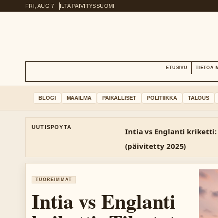
FRI, AUG 7
ILTA PAIVITYS
SUOMI
ETUSIVU
TIETOA 
BLOGI
MAAILMA
PAIKALLISET
POLITIIKKA
TALOUS
UUTISPOYTA
Intia vs Englanti kriketti:
(päivitetty 2025)
TUOREIMMAT
Intia vs Englanti