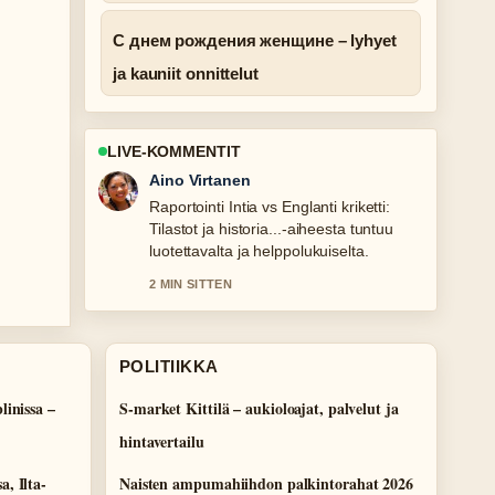
С днем рождения женщине – lyhyet
ja kauniit onnittelut
LIVE-KOMMENTIT
Elias Korhonen
Vahvaa tarkistustyota liittyen iik week
Linnanmäki 2026 – päivämäärät ja....
Useampien medioiden tulisi kirjoittaa
nain.
4 MIN SITTEN
POLITIIKKA
linissa –
S-market Kittilä – aukioloajat, palvelut ja
hintavertailu