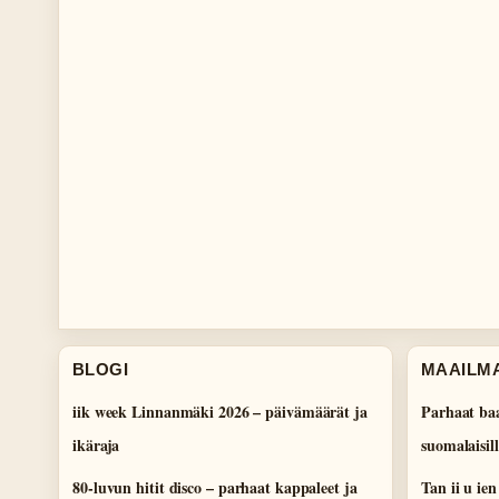
BLOGI
MAAILM
iik week Linnanmäki 2026 – päivämäärät ja
Parhaat baa
ikäraja
suomalaisill