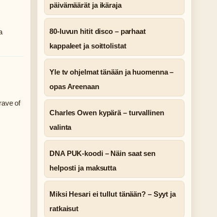
päivämäärät ja ikäraja
80-luvun hitit disco – parhaat
a
kappaleet ja soittolistat
Yle tv ohjelmat tänään ja huomenna –
opas Areenaan
rave of
Charles Owen kypärä – turvallinen
valinta
DNA PUK-koodi – Näin saat sen
helposti ja maksutta
Miksi Hesari ei tullut tänään? – Syyt ja
ratkaisut