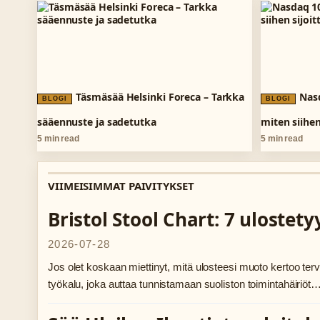
Täsmäsää Helsinki Foreca – Tarkka
Nasd
BLOGI
BLOGI
sääennuste ja sadetutka
miten siihen
5 min read
5 min read
VIIMEISIMMAT PAIVITYKSET
Bristol Stool Chart: 7 ulostet
2026-07-28
Jos olet koskaan miettinyt, mitä ulosteesi muoto kertoo terve
työkalu, joka auttaa tunnistamaan suoliston toimintahäiriöt