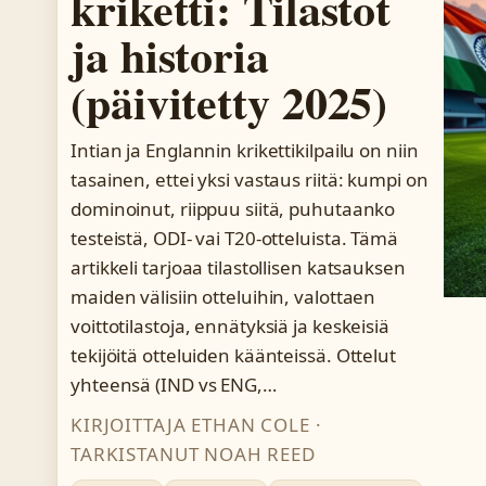
kriketti: Tilastot
ja historia
(päivitetty 2025)
Intian ja Englannin krikettikilpailu on niin
tasainen, ettei yksi vastaus riitä: kumpi on
dominoinut, riippuu siitä, puhutaanko
testeistä, ODI- vai T20-otteluista. Tämä
artikkeli tarjoaa tilastollisen katsauksen
maiden välisiin otteluihin, valottaen
voittotilastoja, ennätyksiä ja keskeisiä
tekijöitä otteluiden käänteissä. Ottelut
yhteensä (IND vs ENG,…
KIRJOITTAJA ETHAN COLE ·
TARKISTANUT NOAH REED