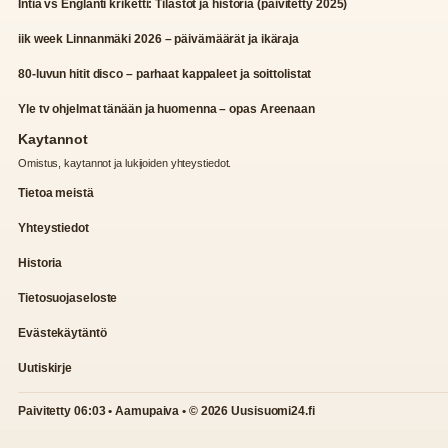
Intia vs Englanti kriketti: Tilastot ja historia (päivitetty 2025)
iik week Linnanmäki 2026 – päivämäärät ja ikäraja
80-luvun hitit disco – parhaat kappaleet ja soittolistat
Yle tv ohjelmat tänään ja huomenna – opas Areenaan
Kaytannot
Omistus, kaytannot ja lukijoiden yhteystiedot.
Tietoa meistä
Yhteystiedot
Historia
Tietosuojaseloste
Evästekäytäntö
Uutiskirje
Paivitetty 06:03 • Aamupaiva • © 2026 Uusisuomi24.fi