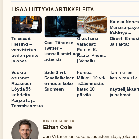
LISAA LIITTYVIA ARTIKKELEITA
Kuinka Nopea
Munasarjasy
Kehittyy –
Oireet, Ennus
Ts escort
Oras hana
Ossi Tiihonen
Ja Faktat
Helsinki –
varaosat:
Twitter –
vahvistetun
Puuilo, K-
kansallismielinen
tiedon puute
Rauta, Prisma
aktivisti
ja opas
| Vertailu
Vuokra
Sade 3 vrk –
Foreca
Tan ii u ien
asunnot
Reaaliaikainen
Mikkeli 10 vrk
kan a roolei a
Raasepori –
ennuste koko
-sääennuste:
–
Löydä 55+
Suomeen
katso 10
näyttelijäkaart
kohdetta
päivää
ja hahmot
Karjaalta ja
Tammisaaresta
KIRJOITTAJASTA
Ethan Cole
Jari Virtanen on kokenut uutistoimittaja, joka on