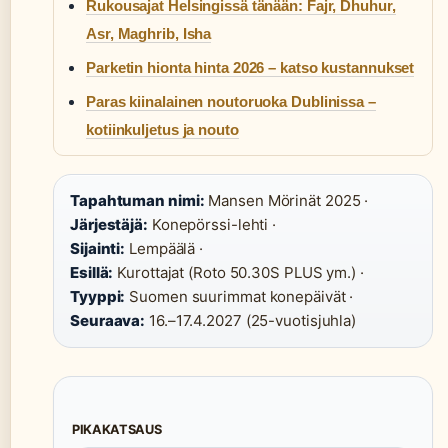
Rukousajat Helsingissä tänään: Fajr, Dhuhur,
Asr, Maghrib, Isha
Parketin hionta hinta 2026 – katso kustannukset
Paras kiinalainen noutoruoka Dublinissa –
kotiinkuljetus ja nouto
Tapahtuman nimi:
Mansen Mörinät 2025 ·
Järjestäjä:
Konepörssi-lehti ·
Sijainti:
Lempäälä ·
Esillä:
Kurottajat (Roto 50.30S PLUS ym.) ·
Tyyppi:
Suomen suurimmat konepäivät ·
Seuraava:
16.–17.4.2027 (25-vuotisjuhla)
PIKAKATSAUS