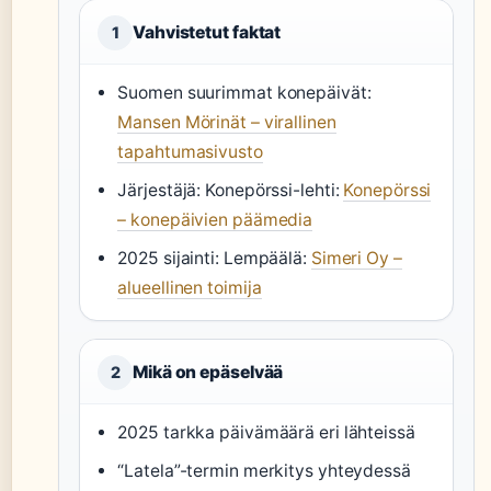
Vahvistetut faktat
1
Suomen suurimmat konepäivät:
Mansen Mörinät – virallinen
tapahtumasivusto
Järjestäjä: Konepörssi-lehti:
Konepörssi
– konepäivien päämedia
2025 sijainti: Lempäälä:
Simeri Oy –
alueellinen toimija
Mikä on epäselvää
2
2025 tarkka päivämäärä eri lähteissä
“Latela”-termin merkitys yhteydessä