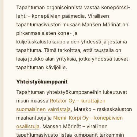
Tapahtuman organisoinnista vastaa Konepörssi-
lehti – konepäivien päämedia. Virallisen
tapahtumasivuston mukaan Mansen Mörinät on
pirkanmaalaisten kone- ja
kuljetuskalustokauppiaiden yhdessä järjestämä
tapahtuma. Tämä tarkoittaa, että taustalla on
laaja joukko alan yrityksiä, jotka yhdessä tuovat
tapahtuman kävijöille.
Yhteistyökumppanit
Tapahtuman yhteistyökumppaneihin lukeutuvat
muun muassa
Rotator Oy – kurottajien
suomalainen valmistaja
, Mateko – raskaskaluston
maahantuoja ja
Niemi-Korpi Oy – konepäivien
osallistuja
. Mansen Mörinät – virallinen
tapahtumasivusto listaa kumppanit tarkemmin