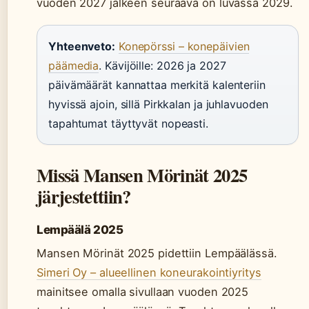
vuoden 2027 jälkeen seuraava on luvassa 2029.
Yhteenveto:
Konepörssi – konepäivien
päämedia
. Kävijöille: 2026 ja 2027
päivämäärät kannattaa merkitä kalenteriin
hyvissä ajoin, sillä Pirkkalan ja juhlavuoden
tapahtumat täyttyvät nopeasti.
Missä Mansen Mörinät 2025
järjestettiin?
Lempäälä 2025
Mansen Mörinät 2025 pidettiin Lempäälässä.
Simeri Oy – alueellinen koneurakointiyritys
mainitsee omalla sivullaan vuoden 2025