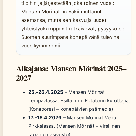
tiloihin ja järjestetään joka toinen vuosi:
Mansen Mörinät on vakiinnuttanut
asemansa, mutta sen kasvu ja uudet
yhteistyökumppanit ratkaisevat, pysyykö se
Suomen suurimpana konepäivänä tulevina
vuosikymmeninä.
Aikajana: Mansen Mörinät 2025–
2027
25.–26.4.2025
– Mansen Mörinät
Lempäälässä. Esillä mm. Rotatorin kurottajia.
(Konepörssi – konepäivien päämedia)
17.–18.4.2026
– Mansen Mörinät Veho
Pirkkalassa. (Mansen Mörinät – virallinen
tapahtumasivusto)