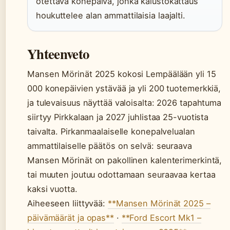
otettava konepäivä, jonka kalustokattaus
houkuttelee alan ammattilaisia laajalti.
Yhteenveto
Mansen Mörinät 2025 kokosi Lempäälään yli 15
000 konepäivien ystävää ja yli 200 tuotemerkkiä,
ja tulevaisuus näyttää valoisalta: 2026 tapahtuma
siirtyy Pirkkalaan ja 2027 juhlistaa 25-vuotista
taivalta. Pirkanmaalaiselle konepalvelualan
ammattilaiselle päätös on selvä: seuraava
Mansen Mörinät on pakollinen kalenterimerkintä,
tai muuten joutuu odottamaan seuraavaa kertaa
kaksi vuotta.
Aiheeseen liittyvää:
**Mansen Mörinät 2025 –
päivämäärät ja opas**
·
**Ford Escort Mk1 –