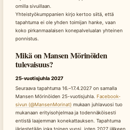
omilla sivuillaan.
Yhteistyökumppanien kirjo kertoo siitä, että
tapahtuma ei ole yhden toimijan hanke, vaan
koko pirkanmaalaisen konepalvelualan yhteinen
ponnistus.
Mikä on Mansen Mörinöiden
tulevaisuus?
25-vuotisjuhla 2027
Seuraava tapahtuma 16.–17.4.2027 on samalla
Mansen Mörinöiden 25-vuotisjuhla.
Facebook-
sivun (@MansenMorinat)
mukaan juhlavuosi tuo
mukanaan erityisohjelmaa ja todennäköisesti
entistä laajemman konekattauksen. Tapahtuma
järjestetään joka toinen vuosi, joten 2027 jälkeen