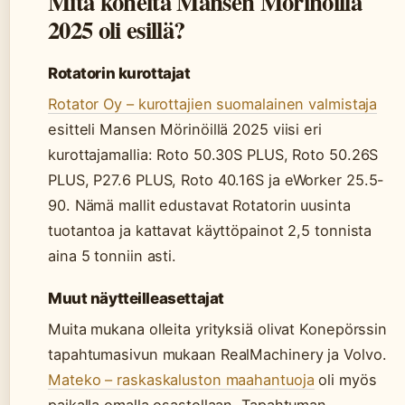
Mitä koneita Mansen Mörinöillä
2025 oli esillä?
Rotatorin kurottajat
Rotator Oy – kurottajien suomalainen valmistaja
esitteli Mansen Mörinöillä 2025 viisi eri
kurottajamallia: Roto 50.30S PLUS, Roto 50.26S
PLUS, P27.6 PLUS, Roto 40.16S ja eWorker 25.5-
90. Nämä mallit edustavat Rotatorin uusinta
tuotantoa ja kattavat käyttöpainot 2,5 tonnista
aina 5 tonniin asti.
Muut näytteilleasettajat
Muita mukana olleita yrityksiä olivat Konepörssin
tapahtumasivun mukaan RealMachinery ja Volvo.
Mateko – raskaskaluston maahantuoja
oli myös
paikalla omalla osastollaan. Tapahtuman