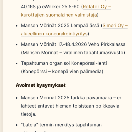
40.16S ja eWorker 25.5-90 (
Rotator Oy –
kurottajien suomalainen valmistaja
)
Mansen Mörinät 2025 Lempäälässä (
Simeri Oy –
alueellinen koneurakointiyritys
)
Mansen Mörinät 17.–18.4.2026 Veho Pirkkalassa
(Mansen Mörinät – virallinen tapahtumasivusto)
Tapahtuman organisoi Konepörssi-lehti
(Konepörssi – konepäivien päämedia)
Avoimet kysymykset
Mansen Mörinät 2025 tarkka päivämäärä – eri
lähteet antavat hieman toisistaan poikkeavia
tietoja.
“Latela”-termin merkitys tapahtuman