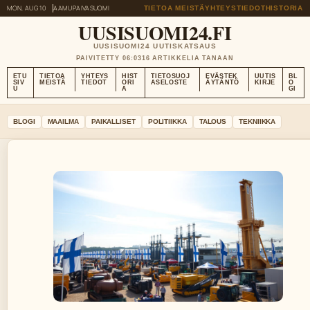
MON, AUG 10
AAMUPAIVA
SUOMI
TIETOA MEISTÄ
YHTEYSTIEDOT
HISTORIA
UUSISUOMI24.FI
UUSISUOMI24 UUTISKATSAUS
PAIVITETTY 06:03
16 ARTIKKELIA TANAAN
ETU
TIETOA
YHTEYS
HIST
TIETOSUOJ
EVÄSTEK
UUTIS
BL
SIV
MEISTÄ
TIEDOT
ORI
ASELOSTE
ÄYTÄNTÖ
KIRJE
O
U
A
GI
BLOGI
MAAILMA
PAIKALLISET
POLITIIKKA
TALOUS
TEKNIIKKA