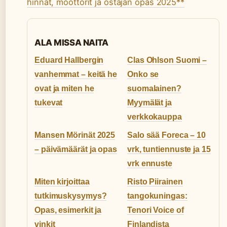
hinnat, moottorit ja ostajan opas 2025**
ALA MISSA NAITA
Eduard Hallbergin
Clas Ohlson Suomi –
vanhemmat – keitä he
Onko se
ovat ja miten he
suomalainen?
tukevat
Myymälät ja
verkkokauppa
Mansen Mörinät 2025
Salo sää Foreca – 10
– päivämäärät ja opas
vrk, tuntiennuste ja 15
vrk ennuste
Miten kirjoittaa
Risto Piirainen
tutkimuskysymys?
tangokuningas:
Opas, esimerkit ja
Tenori Voice of
vinkit
Finlandista