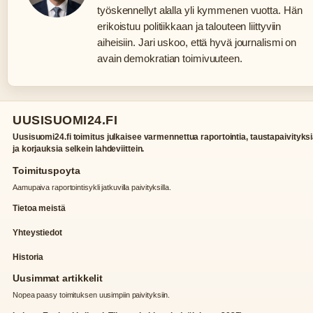
työskennellyt alalla yli kymmenen vuotta. Hän
erikoistuu politiikkaan ja talouteen liittyviin
aiheisiin. Jari uskoo, että hyvä journalismi on
avain demokratian toimivuuteen.
UUSISUOMI24.FI
Uusisuomi24.fi toimitus julkaisee varmennettua raportointia, taustapaivityks
ja korjauksia selkein lahdeviittein.
Toimituspoyta
Aamupaiva raportointisykli jatkuvilla paivityksilla.
Tietoa meistä
Yhteystiedot
Historia
Uusimmat artikkelit
Nopea paasy toimituksen uusimpiin paivityksiin.