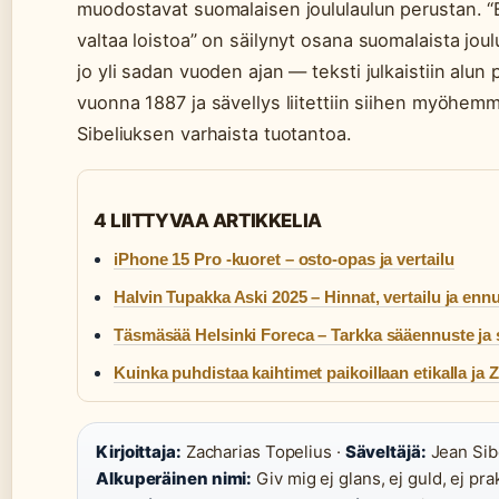
muodostavat suomalaisen joululaulun perustan. “
valtaa loistoa” on säilynyt osana suomalaista joulu
jo yli sadan vuoden ajan — teksti julkaistiin alun 
vuonna 1887 ja sävellys liitettiin siihen myöhem
Sibeliuksen varhaista tuotantoa.
4 LIITTYVAA ARTIKKELIA
iPhone 15 Pro -kuoret – osto-opas ja vertailu
Halvin Tupakka Aski 2025 – Hinnat, vertailu ja enn
Täsmäsää Helsinki Foreca – Tarkka sääennuste ja 
Kuinka puhdistaa kaihtimet paikoillaan etikalla ja Z
Kirjoittaja:
Zacharias Topelius ·
Säveltäjä:
Jean Sibe
Alkuperäinen nimi:
Giv mig ej glans, ej guld, ej prak