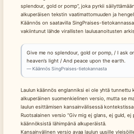
splendour, gold or pomp”, joka pyrkii säilyttämää
alkuperäisen tekstin vaatimattomuuden ja hengel
Käännös on saatavilla SingPraises-tietokannassa
vakiintunut lähde virallisten laulusanoitusten arkis
Give me no splendour, gold or pomp, / I ask on
heaven’s light / And peace upon the earth.
— Käännös SingPraises-tietokannasta
Laulun käännös englanniksi ei ole yhtä tunnettu 
alkuperäinen suomenkielinen versio, mutta se ma
laulun esittämisen kansainvälisessä kontekstissa
Ruotsalainen versio “Giv mig ej glans, ej guld, ej 
käännöksistä lähimpänä alkuperäistä.
Kansainvälinen versio avaa laulun uusille yleisöill