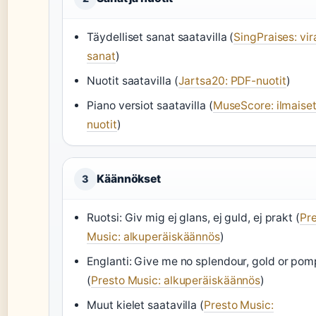
Täydelliset sanat saatavilla (
SingPraises: vira
sanat
)
Nuotit saatavilla (
Jartsa20: PDF-nuotit
)
Piano versiot saatavilla (
MuseScore: ilmaise
nuotit
)
Käännökset
3
Ruotsi: Giv mig ej glans, ej guld, ej prakt (
Pr
Music: alkuperäiskäännös
)
Englanti: Give me no splendour, gold or pom
(
Presto Music: alkuperäiskäännös
)
Muut kielet saatavilla (
Presto Music: