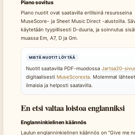
Piano sovitus
Piano nuotit ovat saatavilla erillisinä resursseina
MuseScore- ja Sheet Music Direct -alustoilla. Säv
käytetään tyypillisesti D-duuria, ja soinnutus sis
muassa Em, A7, D ja Gm.
MISTÄ NUOTIT LÖYTÄÄ
Nuotit saatavilla PDF-muodossa
Jartsa20-sivus
digitaalisesti
MuseScoresta
. Molemmat lähteet
ilmaisia ja helposti saatavilla.
En etsi valtaa loistoa englanniksi
Englanninkielinen käännös
Laulun englanninkielinen käännös on “Give me n