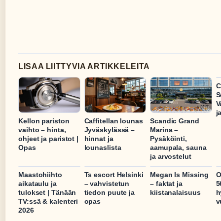
LISAA LIITTYVIA ARTIKKELEITA
C
S
V
j
Kellon pariston
Caffitellan lounas
Scandic Grand
vaihto – hinta,
Jyväskylässä –
Marina –
ohjeet ja paristot |
hinnat ja
Pysäköinti,
Opas
lounaslista
aamupala, sauna
ja arvostelut
Maastohiihto
Ts escort Helsinki
Megan Is Missing
O
aikataulu ja
– vahvistetun
– faktat ja
5
tulokset | Tänään
tiedon puute ja
kiistanalaisuus
h
TV:ssä & kalenteri
opas
v
2026