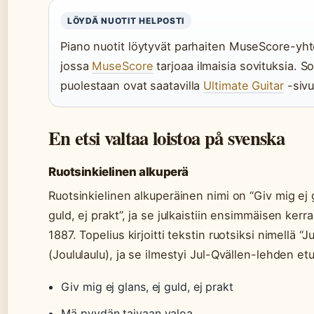
LÖYDÄ NUOTIT HELPOSTI
Piano nuotit löytyvät parhaiten MuseScore-yht
jossa
MuseScore
tarjoaa ilmaisia sovituksia. S
puolestaan ovat saatavilla
Ultimate Guitar
-sivu
En etsi valtaa loistoa på svenska
Ruotsinkielinen alkuperä
Ruotsinkielinen alkuperäinen nimi on “Giv mig ej 
guld, ej prakt”, ja se julkaistiin ensimmäisen ker
1887. Topelius kirjoitti tekstin ruotsiksi nimellä “Ju
(Joululaulu), ja se ilmestyi Jul-Qvällen-lehden e
Giv mig ej glans, ej guld, ej prakt
Mä pyydän taivaan valoa