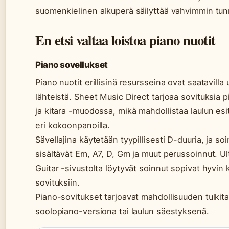
suomenkielinen alkuperä säilyttää vahvimmin tu
En etsi valtaa loistoa piano nuotit
Piano sovellukset
Piano nuotit erillisinä resursseina ovat saatavilla 
lähteistä. Sheet Music Direct tarjoaa sovituksia p
ja kitara -muodossa, mikä mahdollistaa laulun es
eri kokoonpanoilla.
Sävellajina käytetään tyypillisesti D-duuria, ja so
sisältävät Em, A7, D, Gm ja muut perussoinnut. U
Guitar -sivustolta löytyvät soinnut sopivat hyvin k
sovituksiin.
Piano-sovitukset tarjoavat mahdollisuuden tulkita
soolopiano-versiona tai laulun säestyksenä.