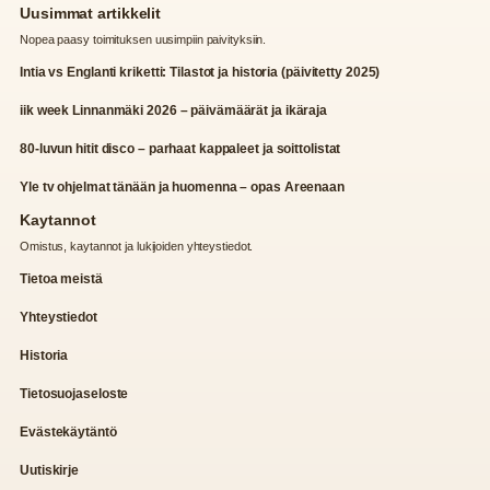
Uusimmat artikkelit
Nopea paasy toimituksen uusimpiin paivityksiin.
Intia vs Englanti kriketti: Tilastot ja historia (päivitetty 2025)
iik week Linnanmäki 2026 – päivämäärät ja ikäraja
80-luvun hitit disco – parhaat kappaleet ja soittolistat
Yle tv ohjelmat tänään ja huomenna – opas Areenaan
Kaytannot
Omistus, kaytannot ja lukijoiden yhteystiedot.
Tietoa meistä
Yhteystiedot
Historia
Tietosuojaseloste
Evästekäytäntö
Uutiskirje