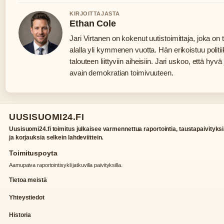
KIRJOITTAJASTA
Ethan Cole
Jari Virtanen on kokenut uutistoimittaja, joka on
alalla yli kymmenen vuotta. Hän erikoistuu politi
talouteen liittyviin aiheisiin. Jari uskoo, että hyv
avain demokratian toimivuuteen.
UUSISUOMI24.FI
Uusisuomi24.fi toimitus julkaisee varmennettua raportointia, taustapaivityks
ja korjauksia selkein lahdeviittein.
Toimituspoyta
Aamupaiva raportointisykli jatkuvilla paivityksilla.
Tietoa meistä
Yhteystiedot
Historia