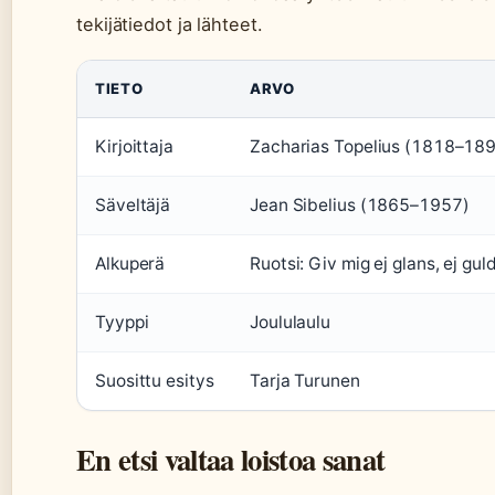
tekijätiedot ja lähteet.
TIETO
ARVO
Kirjoittaja
Zacharias Topelius (1818–18
Säveltäjä
Jean Sibelius (1865–1957)
Alkuperä
Ruotsi: Giv mig ej glans, ej guld
Tyyppi
Joululaulu
Suosittu esitys
Tarja Turunen
En etsi valtaa loistoa sanat