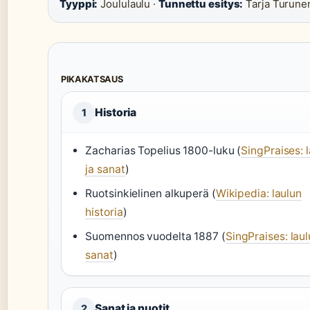
Tyyppi:
Joululaulu ·
Tunnettu esitys:
Tarja Turune
PIKAKATSAUS
Historia
1
Zacharias Topelius 1800-luku (
SingPraises: l
ja sanat
)
Ruotsinkielinen alkuperä (
Wikipedia: laulun
historia
)
Suomennos vuodelta 1887 (
SingPraises: laul
sanat
)
Sanat ja nuotit
2