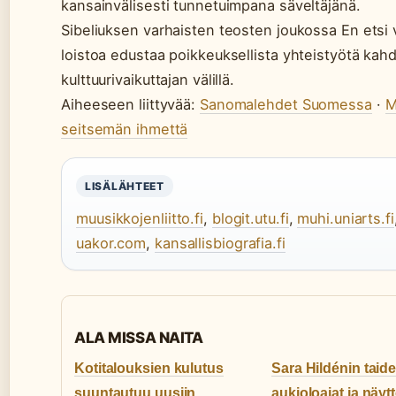
kansainvälisesti tunnetuimpana säveltäjänä.
Sibeliuksen varhaisten teosten joukossa En etsi 
loistoa edustaa poikkeuksellista yhteistyötä kah
kulttuurivaikuttajan välillä.
Aiheeseen liittyvää:
Sanomalehdet Suomessa
·
M
seitsemän ihmettä
LISÄLÄHTEET
muusikkojenliitto.fi
,
blogit.utu.fi
,
muhi.uniarts.fi
uakor.com
,
kansallisbiografia.fi
ALA MISSA NAITA
Kotitalouksien kulutus
Sara Hildénin tai
suuntautuu uusiin
aukioloajat ja näytt