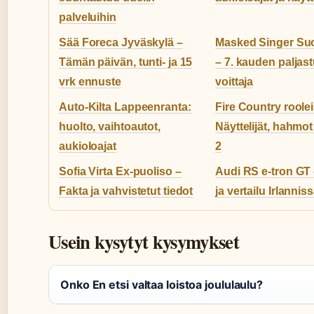
palveluihin
Sää Foreca Jyväskylä –
Masked Singer Su
Tämän päivän, tunti- ja 15
– 7. kauden paljast
vrk ennuste
voittaja
Auto-Kilta Lappeenranta:
Fire Country roole
huolto, vaihtoautot,
Näyttelijät, hahmot
aukioloajat
2
Sofia Virta Ex-puoliso –
Audi RS e-tron GT 
Fakta ja vahvistetut tiedot
ja vertailu Irlannis
Usein kysytyt kysymykset
Onko En etsi valtaa loistoa joululaulu?