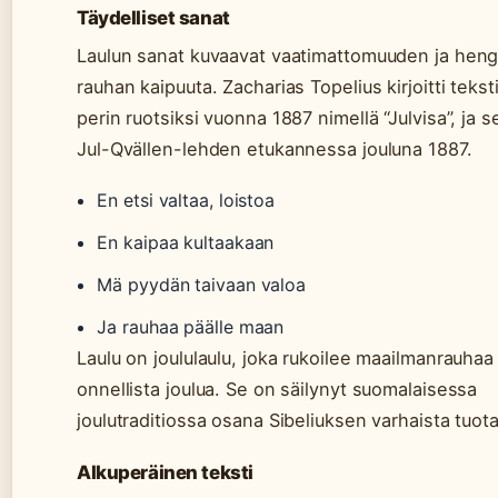
Täydelliset sanat
Laulun sanat kuvaavat vaatimattomuuden ja heng
rauhan kaipuuta. Zacharias Topelius kirjoitti tekst
perin ruotsiksi vuonna 1887 nimellä “Julvisa”, ja se
Jul-Qvällen-lehden etukannessa jouluna 1887.
En etsi valtaa, loistoa
En kaipaa kultaakaan
Mä pyydän taivaan valoa
Ja rauhaa päälle maan
Laulu on joululaulu, joka rukoilee maailmanrauhaa 
onnellista joulua. Se on säilynyt suomalaisessa
joulutraditiossa osana Sibeliuksen varhaista tuot
Alkuperäinen teksti