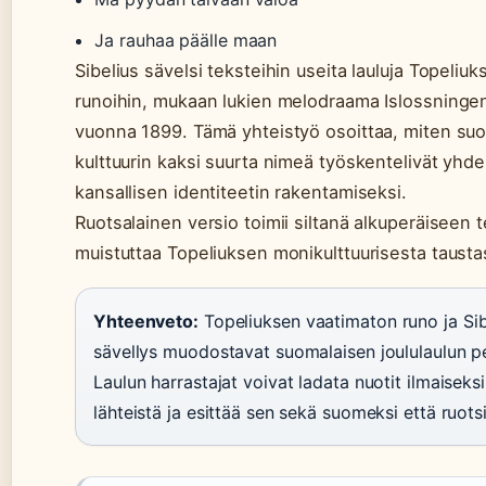
Ja rauhaa päälle maan
Sibelius sävelsi teksteihin useita lauluja Topeliuk
runoihin, mukaan lukien melodraama Islossningen
vuonna 1899. Tämä yhteistyö osoittaa, miten su
kulttuurin kaksi suurta nimeä työskentelivät yhd
kansallisen identiteetin rakentamiseksi.
Ruotsalainen versio toimii siltanä alkuperäiseen te
muistuttaa Topeliuksen monikulttuurisesta tausta
Yhteenveto:
Topeliuksen vaatimaton runo ja Si
sävellys muodostavat suomalaisen joululaulun p
Laulun harrastajat voivat ladata nuotit ilmaiseksi
lähteistä ja esittää sen sekä suomeksi että ruotsi