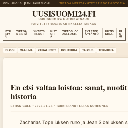
TIETOA MEISTÄ
YHTEYSTIEDOT
HISTORIA
MON, AUG 10
AAMUPAIVA
SUOMI
UUSISUOMI24.FI
UUSISUOMI24 UUTISKATSAUS
PAIVITETTY 06:49
16 ARTIKKELIA TANAAN
ETU
TIETOA
YHTEYS
HIST
TIETOSUOJ
EVÄSTEK
UUTIS
BL
SIV
MEISTÄ
TIEDOT
ORI
ASELOSTE
ÄYTÄNTÖ
KIRJE
O
U
A
GI
BLOGI
MAAILMA
PAIKALLISET
POLITIIKKA
TALOUS
TEKNIIKKA
En etsi valtaa loistoa: sanat, nuotit
historia
ETHAN COLE • 2026-04-28 • TARKISTANUT ELIAS KORHONEN
Zacharias Topeliuksen runo ja Jean Sibeliuksen s