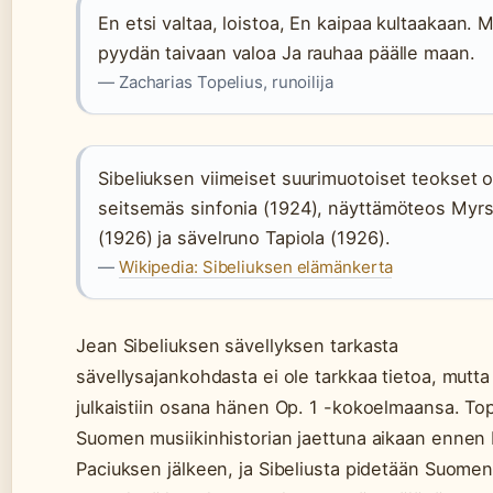
En etsi valtaa, loistoa, En kaipaa kultaakaan. 
pyydän taivaan valoa Ja rauhaa päälle maan.
— Zacharias Topelius, runoilija
Sibeliuksen viimeiset suurimuotoiset teokset o
seitsemäs sinfonia (1924), näyttämöteos Myr
(1926) ja sävelruno Tapiola (1926).
—
Wikipedia: Sibeliuksen elämänkerta
Jean Sibeliuksen sävellyksen tarkasta
sävellysajankohdasta ei ole tarkkaa tietoa, mutta
julkaistiin osana hänen Op. 1 -kokoelmaansa. Top
Suomen musiikinhistorian jaettuna aikaan ennen 
Paciuksen jälkeen, ja Sibeliusta pidetään Suome