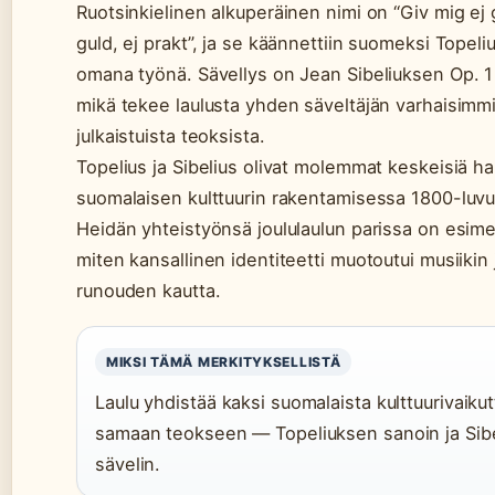
Ruotsinkielinen alkuperäinen nimi on “Giv mig ej 
guld, ej prakt”, ja se käännettiin suomeksi Topel
omana työnä. Sävellys on Jean Sibeliuksen Op. 1
mikä tekee laulusta yhden säveltäjän varhaisimm
julkaistuista teoksista.
Topelius ja Sibelius olivat molemmat keskeisiä h
suomalaisen kulttuurin rakentamisessa 1800-luvun
Heidän yhteistyönsä joululaulun parissa on esimer
miten kansallinen identiteetti muotoutui musiikin 
runouden kautta.
MIKSI TÄMÄ MERKITYKSELLISTÄ
Laulu yhdistää kaksi suomalaista kulttuurivaikut
samaan teokseen — Topeliuksen sanoin ja Sib
sävelin.