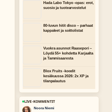
Hada Labo Tokyo -opas: erot,
suosio ja tuotearvostelut
80-luvun hitit disco – parhaat
kappaleet ja soittolistat
Vuokra asunnot Raasepori –
Löydä 55+ kohdetta Karjaalta
ja Tammisaaresta
Blox Fruits -koodit
kesäkuussa 2026: 2x XP ja
tilanpalautus
LIVE-KOMMENTIT
Oskari Lehtinen