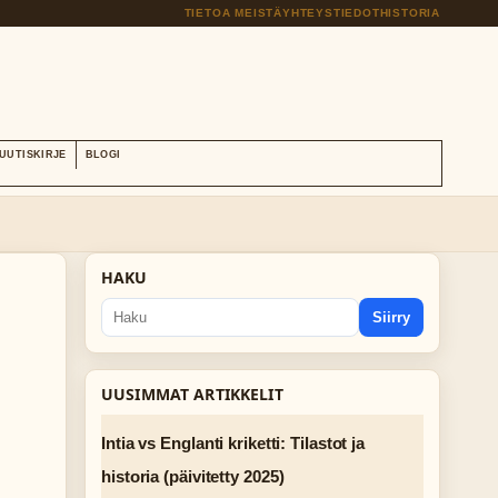
TIETOA MEISTÄ
YHTEYSTIEDOT
HISTORIA
UUTISKIRJE
BLOGI
HAKU
Siirry
UUSIMMAT ARTIKKELIT
Intia vs Englanti kriketti: Tilastot ja
historia (päivitetty 2025)