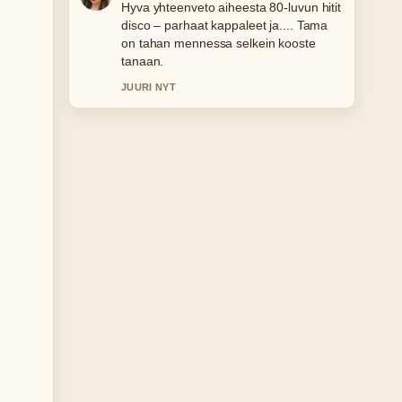
Seuraan Intia vs Englanti kriketti:
Tilastot ja historia...-lahetysta tarkasti –
arvostan tasapainoista savyja.
3 MIN SITTEN