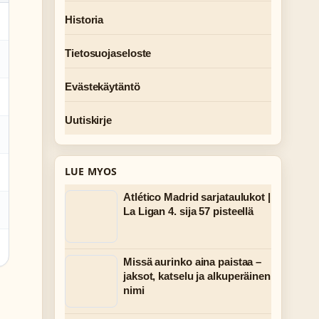
Historia
Tietosuojaseloste
Evästekäytäntö
Uutiskirje
LUE MYOS
Atlético Madrid sarjataulukot |
La Ligan 4. sija 57 pisteellä
Missä aurinko aina paistaa –
jaksot, katselu ja alkuperäinen
nimi