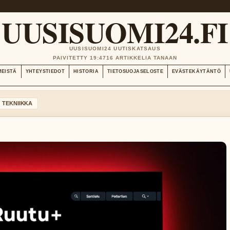
UUSISUOMI24.FI
UUSISUOMI24 UUTISKATSAUS
PAIVITETTY 19:47
16 ARTIKKELIA TANAAN
MEISTÄ
YHTEYSTIEDOT
HISTORIA
TIETOSUOJASELOSTE
EVÄSTEKÄYTÄNTÖ
TEKNIIKKA