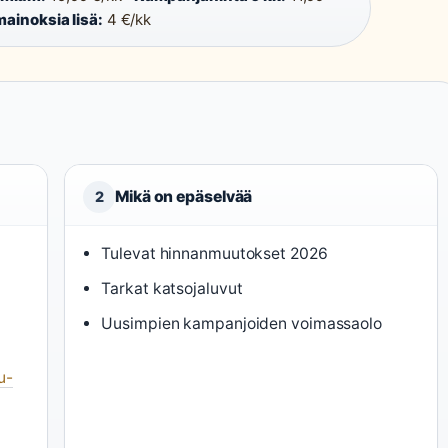
mainoksia lisä:
4 €/kk
Mikä on epäselvää
2
Tulevat hinnanmuutokset 2026
Tarkat katsojaluvut
Uusimpien kampanjoiden voimassaolo
u-