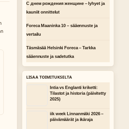
С днем рождения женщине – lyhyet ja
kauniit onnittelut
n
Foreca Maaninka 10 – sääennuste ja
an
vertailu
Täsmäsää Helsinki Foreca – Tarkka
sääennuste ja sadetutka
LISAA TOIMITUKSELTA
Intia vs Englanti kriketti:
Tilastot ja historia (päivitetty
2025)
iik week Linnanmäki 2026 –
päivämäärät ja ikäraja