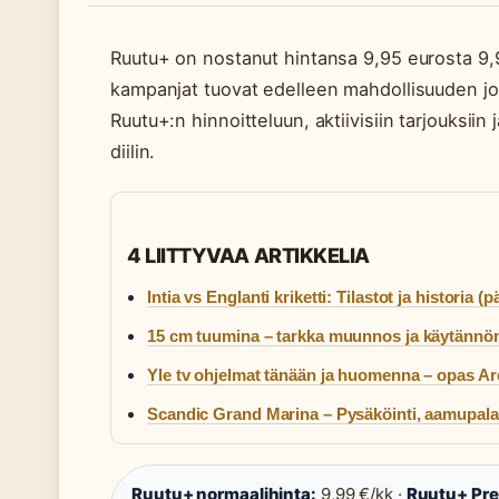
Ruutu+ on nostanut hintansa 9,95 eurosta 9,9
kampanjat tuovat edelleen mahdollisuuden jo
Ruutu+:n hinnoitteluun, aktiivisiin tarjouksiin
diilin.
4 LIITTYVAA ARTIKKELIA
Intia vs Englanti kriketti: Tilastot ja historia (p
15 cm tuumina – tarkka muunnos ja käytännön
Yle tv ohjelmat tänään ja huomenna – opas A
Scandic Grand Marina – Pysäköinti, aamupala,
Ruutu+ normaalihinta:
9,99 €/kk ·
Ruutu+ Pr