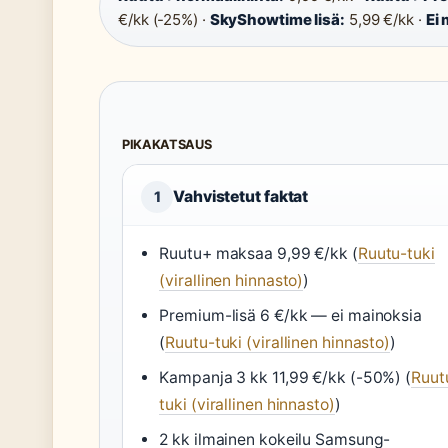
€/kk (-25%) ·
SkyShowtime lisä:
5,99 €/kk ·
Ei 
PIKAKATSAUS
Vahvistetut faktat
1
Ruutu+ maksaa 9,99 €/kk (
Ruutu-tuki
(virallinen hinnasto)
)
Premium-lisä 6 €/kk — ei mainoksia
(
Ruutu-tuki (virallinen hinnasto)
)
Kampanja 3 kk 11,99 €/kk (-50%) (
Ruut
tuki (virallinen hinnasto)
)
2 kk ilmainen kokeilu Samsung-