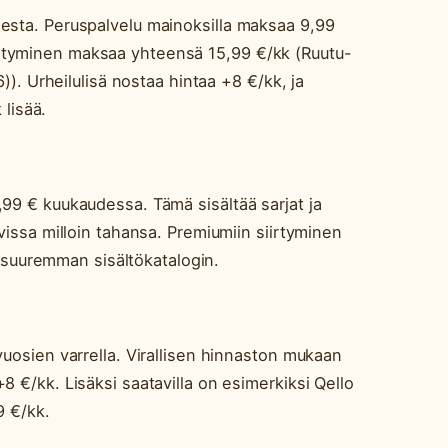
sesta. Peruspalvelu mainoksilla maksaa 9,99
rtyminen maksaa yhteensä 15,99 €/kk (Ruutu-
6)). Urheilulisä nostaa hintaa +8 €/kk, ja
lisää.
,99 € kuukaudessa. Tämä sisältää sarjat ja
avissa milloin tahansa. Premiumiin siirtyminen
uuremman sisältökatalogin.
vuosien varrella. Virallisen hinnaston mukaan
8 €/kk. Lisäksi saatavilla on esimerkiksi Qello
9 €/kk.