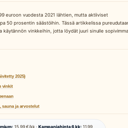
9 euroon vuodesta 2021 lähtien, mutta aktiiviset
pa 50 prosentin säästöihin. Tässä artikkelissa pureudutaa
 ja käytännön vinkkeihin, jotta löydät juuri sinulle sopivimm
äivitetty 2025)
 vinkit
reenaan
 sauna ja arvostelut
emium:
15,99 €/kk ·
Kampanjahinta 6 kk:
11,99