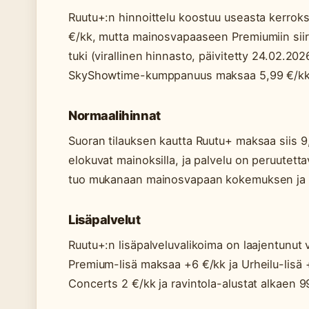
Ruutu+:n hinnoittelu koostuu useasta kerrok
€/kk, mutta mainosvapaaseen Premiumiin sii
tuki (virallinen hinnasto, päivitetty 24.02.202
SkyShowtime-kumppanuus maksaa 5,99 €/kk 
Normaalihinnat
Suoran tilauksen kautta Ruutu+ maksaa siis 9
elokuvat mainoksilla, ja palvelu on peruutett
tuo mukanaan mainosvapaan kokemuksen ja s
Lisäpalvelut
Ruutu+:n lisäpalveluvalikoima on laajentunut 
Premium-lisä maksaa +6 €/kk ja Urheilu-lisä +
Concerts 2 €/kk ja ravintola-alustat alkaen 9