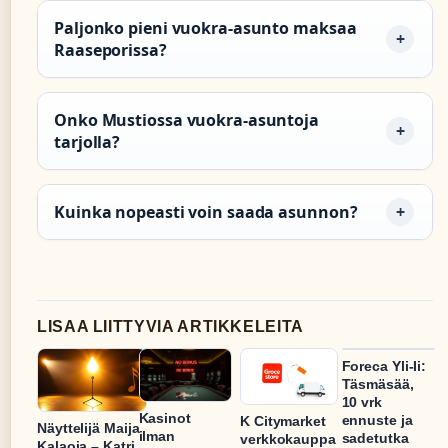
Paljonko pieni vuokra-asunto maksaa
Raaseporissa?
Onko Mustiossa vuokra-asuntoja
tarjolla?
Kuinka nopeasti voin saada asunnon?
LISAA LIITTYVIA ARTIKKELEITA
Foreca Yli-Ii:
Täsmäsää,
10 vrk
Kasinot
ennuste ja
K Citymarket
Näyttelijä Maija
ilman
sadetutka
verkkokauppa
Kalaoja – Katri