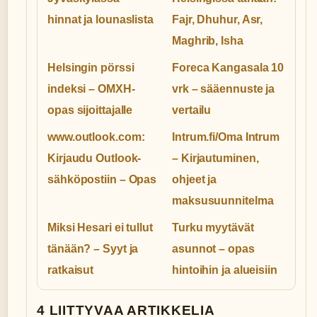
hinnat ja lounaslista
Fajr, Dhuhur, Asr,
Maghrib, Isha
Helsingin pörssi
Foreca Kangasala 10
indeksi – OMXH-
vrk – sääennuste ja
opas sijoittajalle
vertailu
www.outlook.com:
Intrum.fi/Oma Intrum
Kirjaudu Outlook-
– Kirjautuminen,
sähköpostiin – Opas
ohjeet ja
maksusuunnitelma
Miksi Hesari ei tullut
Turku myytävät
tänään? – Syyt ja
asunnot – opas
ratkaisut
hintoihin ja alueisiin
4 LIITTYVAA ARTIKKELIA