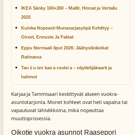
IKEA Sänky 160×200 – Mallit, Hinnat ja Vertailu
2025
Kuinka Nopeasti Munasarjasyöpä Kehittyy –
Oireet, Ennuste Ja Faktat
Eppu Normaali liput 2026: Jäähyväiskeikat
Ratinassa
Tan ii u ien kan a roolei a – näyttelijäkaarti ja
hahmot
Karjaa ja Tammisaari keskittyvät alueen vuokra-
asuntotarjonta. Monet kohteet ovat heti vapaina tai
vapautuvat lähiviikkoina, mikä nopeuttaa
muuttoprosessia.
Oikotie vuokra asunnot Raasepori