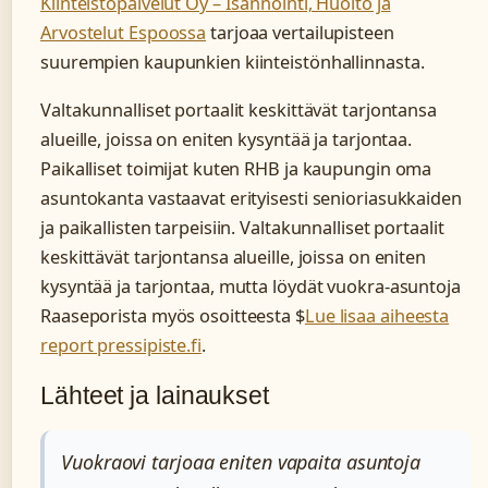
Kiinteistöpalvelut Oy – Isännöinti, Huolto ja
Arvostelut Espoossa
tarjoaa vertailupisteen
suurempien kaupunkien kiinteistönhallinnasta.
Valtakunnalliset portaalit keskittävät tarjontansa
alueille, joissa on eniten kysyntää ja tarjontaa.
Paikalliset toimijat kuten RHB ja kaupungin oma
asuntokanta vastaavat erityisesti senioriasukkaiden
ja paikallisten tarpeisiin. Valtakunnalliset portaalit
keskittävät tarjontansa alueille, joissa on eniten
kysyntää ja tarjontaa, mutta löydät vuokra-asuntoja
Raaseporista myös osoitteesta $
Lue lisaa aiheesta
report pressipiste.fi
.
Lähteet ja lainaukset
Vuokraovi tarjoaa eniten vapaita asuntoja