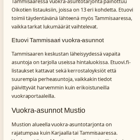
Tammisaaressa vuokra-asuntotarjonta painottuu
Oikotien listauksiin, joissa on 13 eri kohdetta. Etuovi
toimii täydentävänä lähteenä myös Tammisaaressa,
vaikka tarkat lukumäärät vaihtelevat.
Etuovi Tammisaari vuokra-asunnot
Tammisaaren keskustan läheisyydessä vapaita
asuntoja on tarjolla useissa hintaluokissa. Etuovi.fi-
listaukset kattavat sekä kerrostaloyksiöt että
suurempia perheasuntoja, vaikkakin tiedot
päivittyvät harvemmin kuin erikoistuneilla
vuokraportaaleilla.
Vuokra-asunnot Mustio
Mustion alueella vuokra-asuntotarjonta on
rajatumpaa kuin Karjaalla tai Tammisaaressa.