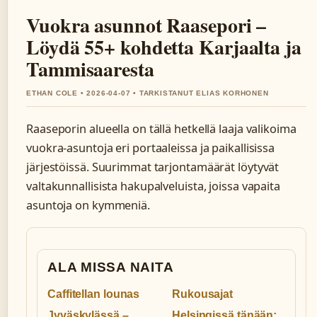
Vuokra asunnot Raasepori –
Löydä 55+ kohdetta Karjaalta ja
Tammisaaresta
ETHAN COLE • 2026-04-07 • TARKISTANUT ELIAS KORHONEN
Raaseporin alueella on tällä hetkellä laaja valikoima
vuokra-asuntoja eri portaaleissa ja paikallisissa
järjestöissä. Suurimmat tarjontamäärät löytyvät
valtakunnallisista hakupalveluista, joissa vapaita
asuntoja on kymmeniä.
ALA MISSA NAITA
Caffitellan lounas
Rukousajat
Jyväskylässä –
Helsingissä tänään: