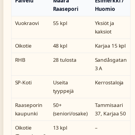
Palvelu
Määrä
Esimerkki /
Raasepori
Huomio
Vuokraovi
55 kpl
Yksiöt ja
kaksiot
Oikotie
48 kpl
Karjaa 15 kpl
RHB
28 tulosta
Sandåsgatan
3 A
SP-Koti
Useita
Kerrostaloja
tyyppejä
Raaseporin
50+
Tammisaari
kaupunki
(seniori/osake)
37, Karjaa 50
Oikotie
13 kpl
–