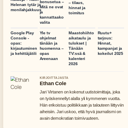
bonusetua –
– tilaus,
Helenan tytär ja
Mitä ne ovat
hinnat ja
monilahjakkuus
ja
toimitus
kannattaako
valita
Google Play
Yle tv
Maastohiihto
Ruutu+
Console -
ohjelmat
aikataulu ja
tarjous:
opas:
tänään ja
tulokset |
Hinnat,
kirjautuminen
huomenna –
Tänään
kampanjat ja
ja kehittäjätili
opas
TV:ssä &
kokeilut 2025
Areenaan
kalenteri
2026
KIRJOITTAJASTA
Ethan Cole
Jari Virtanen on kokenut uutistoimittaja, joka
on työskennellyt alalla yli kymmenen vuotta.
Hän erikoistuu politiikkaan ja talouteen liittyviin
aiheisiin. Jari uskoo, että hyvä journalismi on
avain demokratian toimivuuteen.