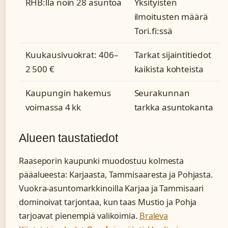
RHB:lla noin 28 asuntoa
Yksityisten
ilmoitusten määrä
Tori.fi:ssä
Kuukausivuokrat: 406–
Tarkat sijaintitiedot
2 500 €
kaikista kohteista
Kaupungin hakemus
Seurakunnan
voimassa 4 kk
tarkka asuntokanta
Alueen taustatiedot
Raaseporin kaupunki muodostuu kolmesta
pääalueesta: Karjaasta, Tammisaaresta ja Pohjasta.
Vuokra-asuntomarkkinoilla Karjaa ja Tammisaari
dominoivat tarjontaa, kun taas Mustio ja Pohja
tarjoavat pienempiä valikoimia.
Braleva