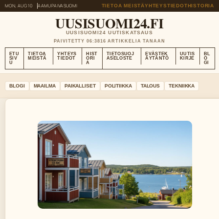
MON, AUG 10
AAMUPAIVA
SUOMI
TIETOA MEISTÄ
YHTEYSTIEDOT
HISTORIA
UUSISUOMI24.FI
UUSISUOMI24 UUTISKATSAUS
PAIVITETTY 06:38
16 ARTIKKELIA TANAAN
ETU
TIETOA
YHTEYS
HIST
TIETOSUOJ
EVÄSTEK
UUTIS
BL
SIV
MEISTÄ
TIEDOT
ORI
ASELOSTE
ÄYTÄNTÖ
KIRJE
O
U
A
GI
BLOGI
MAAILMA
PAIKALLISET
POLITIIKKA
TALOUS
TEKNIIKKA