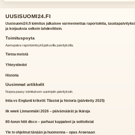
UUSISUOMI24.FI
Uusisuomi24.fi toimitus julkaisee varmennettua raportointia, taustapaivityks
ja korjauksia selkein lahdeviittein.
Toimituspoyta
Aamupaiva raportointisykli jatkuvilla paivityksilla.
Tietoa meistä
Yhteystiedot
Historia
Uusimmat artikkelit
Nopea paasy toimituksen uusimpiin paivityksiin.
Intia vs Englanti kriketti: Tilastot ja historia (päivitetty 2025)
iik week Linnanmäki 2026 – päivämäärät ja ikäraja
80-luvun hitit disco – parhaat kappaleet ja soittolistat
Yle tv ohjelmat tänään ja huomenna – opas Areenaan