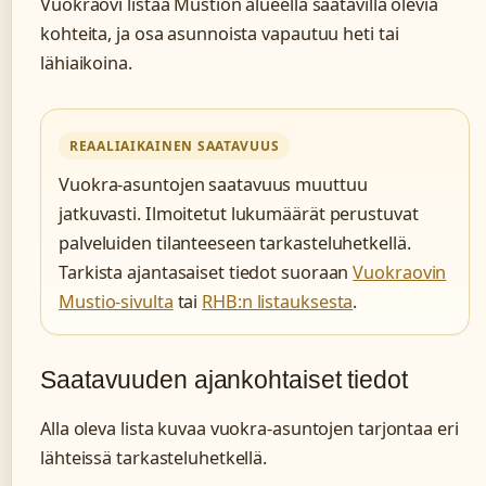
Vuokraovi listaa Mustion alueella saatavilla olevia
kohteita, ja osa asunnoista vapautuu heti tai
lähiaikoina.
REAALIAIKAINEN SAATAVUUS
Vuokra-asuntojen saatavuus muuttuu
jatkuvasti. Ilmoitetut lukumäärät perustuvat
palveluiden tilanteeseen tarkasteluhetkellä.
Tarkista ajantasaiset tiedot suoraan
Vuokraovin
Mustio-sivulta
tai
RHB:n listauksesta
.
Saatavuuden ajankohtaiset tiedot
Alla oleva lista kuvaa vuokra-asuntojen tarjontaa eri
lähteissä tarkasteluhetkellä.