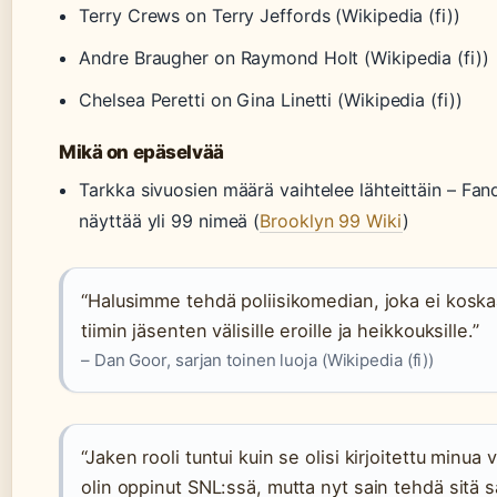
Terry Crews on Terry Jeffords (Wikipedia (fi))
Andre Braugher on Raymond Holt (Wikipedia (fi))
Chelsea Peretti on Gina Linetti (Wikipedia (fi))
Mikä on epäselvää
Tarkka sivuosien määrä vaihtelee lähteittäin – Fa
näyttää yli 99 nimeä (
Brooklyn 99 Wiki
)
“Halusimme tehdä poliisikomedian, joka ei koskaan
tiimin jäsenten välisille eroille ja heikkouksille.”
– Dan Goor, sarjan toinen luoja (Wikipedia (fi))
“Jaken rooli tuntui kuin se olisi kirjoitettu minu
olin oppinut SNL:ssä, mutta nyt sain tehdä sitä s