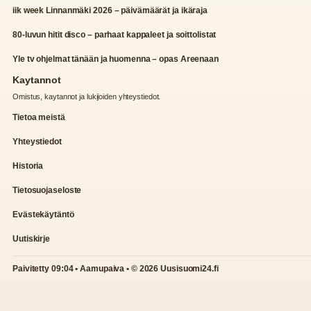
iik week Linnanmäki 2026 – päivämäärät ja ikäraja
80-luvun hitit disco – parhaat kappaleet ja soittolistat
Yle tv ohjelmat tänään ja huomenna – opas Areenaan
Kaytannot
Omistus, kaytannot ja lukijoiden yhteystiedot.
Tietoa meistä
Yhteystiedot
Historia
Tietosuojaseloste
Evästekäytäntö
Uutiskirje
Paivitetty 09:04 • Aamupaiva • © 2026 Uusisuomi24.fi