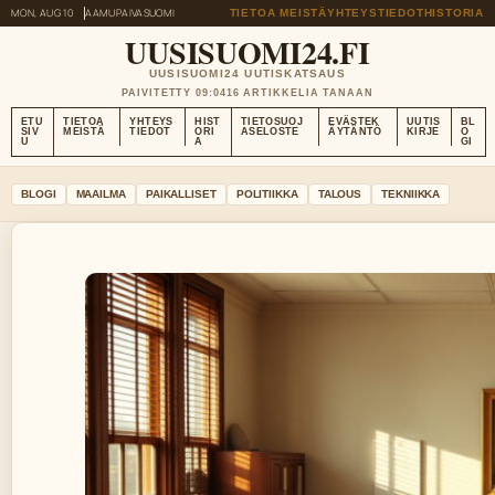
MON, AUG 10
AAMUPAIVA
SUOMI
TIETOA MEISTÄ
YHTEYSTIEDOT
HISTORIA
UUSISUOMI24.FI
UUSISUOMI24 UUTISKATSAUS
PAIVITETTY 09:04
16 ARTIKKELIA TANAAN
ETU
TIETOA
YHTEYS
HIST
TIETOSUOJ
EVÄSTEK
UUTIS
BL
SIV
MEISTÄ
TIEDOT
ORI
ASELOSTE
ÄYTÄNTÖ
KIRJE
O
U
A
GI
BLOGI
MAAILMA
PAIKALLISET
POLITIIKKA
TALOUS
TEKNIIKKA