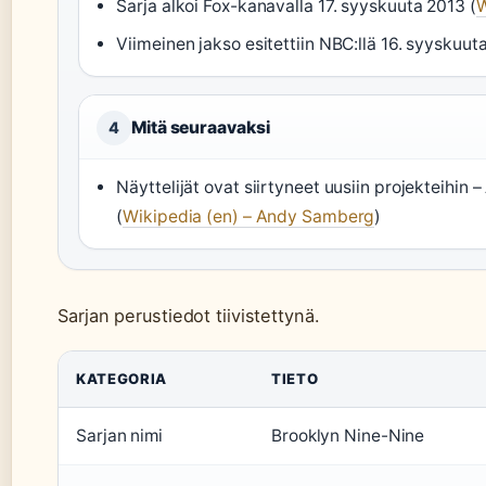
Sarja alkoi Fox-kanavalla 17. syyskuuta 2013 (
W
Viimeinen jakso esitettiin NBC:llä 16. syyskuu
Mitä seuraavaksi
4
Näyttelijät ovat siirtyneet uusiin projekteihi
(
Wikipedia (en) – Andy Samberg
)
Sarjan perustiedot tiivistettynä.
KATEGORIA
TIETO
Sarjan nimi
Brooklyn Nine-Nine