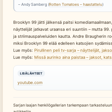
– Andy Samberg (
Rotten Tomatoes – haastattelu
)
Brooklyn 99 jätti jälkensä paitsi komediamaailmaan
näyttelijät jatkavat uraansa eri suuntiin – mutta 99. 
ja striimauspalveluiden kautta. Andre Braugherin roo
miksi Brooklyn 99 elää edelleen katsojien sydämis
Lue myös:
Pirullinen peli tv-sarja – näyttelijät, jaks
Lue myös:
Missä aurinko aina paistaa – jaksot, kats
LISÄLÄHTEET
youtube.com
Sarjan laajan henkilögallerian tarkempaan tarkasteluu
artikkeliin.