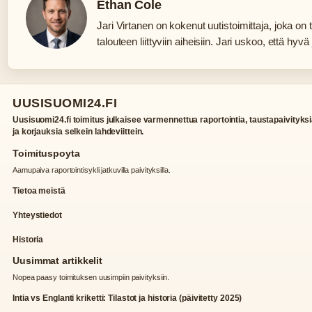
Ethan Cole
Jari Virtanen on kokenut uutistoimittaja, joka on 
talouteen liittyviin aiheisiin. Jari uskoo, että h
UUSISUOMI24.FI
Uusisuomi24.fi toimitus julkaisee varmennettua raportointia, taustapaivityks
ja korjauksia selkein lahdeviittein.
Toimituspoyta
Aamupaiva raportointisykli jatkuvilla paivityksilla.
Tietoa meistä
Yhteystiedot
Historia
Uusimmat artikkelit
Nopea paasy toimituksen uusimpiin paivityksiin.
Intia vs Englanti kriketti: Tilastot ja historia (päivitetty 2025)