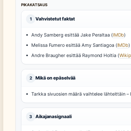
PIKAKATSAUS
Vahvistetut faktat
1
Andy Samberg esittää Jake Peraltaa (
IMDb
)
Melissa Fumero esittää Amy Santiagoa (
IMDb
)
Andre Braugher esittää Raymond Holtia (
Wikip
Mikä on epäselvää
2
Tarkka sivuosien määrä vaihtelee lähteittäin – I
Aikajanasignaali
3