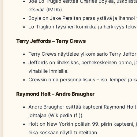
Joe Lo Truglio esittää Charles Boylea, uskollist
etsivää (IMDb).
Boyle on Jake Peraltan paras ystävä ja ihannoi t
Lo Truglion fyysinen komiikka ja herkkyys tekiv
Terry Jeffords – Terry Crews
Terry Crews näyttelee ylikomisario Terry Jeffor
Jeffords on lihaksikas, perhekeskeinen pomo, j
vihaisille ihmisille.
Crewsin oma persoonallisuus – iso, lempeä ja ka
Raymond Holt – Andre Braugher
Andre Braugher esittää kapteeni Raymond Holtia
johtajaa (Wikipedia (fi)).
Holt on New Yorkin poliisin 99. piirin kapteeni
eikä koskaan näytä tunteitaan.