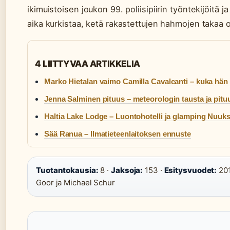
ikimuistoisen joukon 99. poliisipiirin työntekijöitä 
aika kurkistaa, ketä rakastettujen hahmojen takaa oi
4 LIITTYVAA ARTIKKELIA
Marko Hietalan vaimo Camilla Cavalcanti – kuka hän
Jenna Salminen pituus – meteorologin tausta ja pitu
Haltia Lake Lodge – Luontohotelli ja glamping Nuuk
Sää Ranua – Ilmatieteenlaitoksen ennuste
Tuotantokausia:
8 ·
Jaksoja:
153 ·
Esitysvuodet:
201
Goor ja Michael Schur