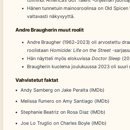
toiminut
America’s Got Talent
-ohjelman juontaj
Hänen tunnetuin mainosroolinsa on Old Spicen “
valtavasti näkyvyyttä.
Andre Braugherin muut roolit
Andre Braugher (1962–2023) oli arvostettu draa
roolistaan
Homicide: Life on the Street
-sarjassa
Hän näytteli myös elokuvissa
Doctor Sleep
(201
Braugherin kuolema joulukuussa 2023 oli suuri 
Vahvistetut faktat
Andy Samberg on Jake Peralta (IMDb)
Melissa Fumero on Amy Santiago (IMDb)
Stephanie Beatriz on Rosa Diaz (IMDb)
Joe Lo Truglio on Charles Boyle (IMDb)