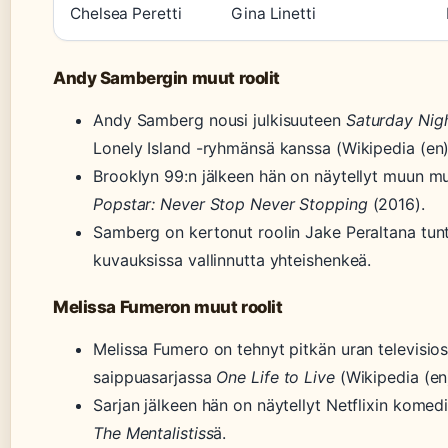
Chelsea Peretti
Gina Linetti
Andy Sambergin muut roolit
Andy Samberg nousi julkisuuteen
Saturday Nigh
Lonely Island -ryhmänsä kanssa (Wikipedia (en
Brooklyn 99:n jälkeen hän on näytellyt muun m
Popstar: Never Stop Never Stopping
(2016).
Samberg on kertonut roolin Jake Peraltana tuntu
kuvauksissa vallinnutta yhteishenkeä.
Melissa Fumeron muut roolit
Melissa Fumero on tehnyt pitkän uran televisios
saippuasarjassa
One Life to Live
(Wikipedia (en
Sarjan jälkeen hän on näytellyt Netflixin komed
The Mentalistiss
ä.