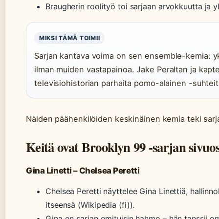
Braugherin roolityö toi sarjaan arvokkuutta ja y
MIKSI TÄMÄ TOIMII
Sarjan kantava voima on sen ensemble-kemia: yks
ilman muiden vastapainoa. Jake Peraltan ja kapte
televisiohistorian parhaita pomo-alainen -suhteit
Näiden päähenkilöiden keskinäinen kemia teki sarja
Keitä ovat Brooklyn 99 -sarjan sivuos
Gina Linetti – Chelsea Peretti
Chelsea Peretti näyttelee Gina Linettiä, hallinno
itseensä (Wikipedia (fi)).
Gina on sarjan omituisin hahmo – hän tanssii o