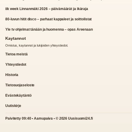
iik week Linnanmäki 2026 – päivämäärät ja ikäraja
80-luvun hitit disco – parhaat kappaleet ja soittolistat
Yle tv ohjelmat tänään ja huomenna – opas Areenaan
Kaytannot
Omistus, kaytannot ja lukijoiden yhteystiedot.
Tietoa meistä
Yhteystiedot
Historia
Tietosuojaseloste
Evästekäytäntö
Uutiskirje
Paivitetty 09:40 • Aamupaiva • © 2026 Uusisuomi24.fi