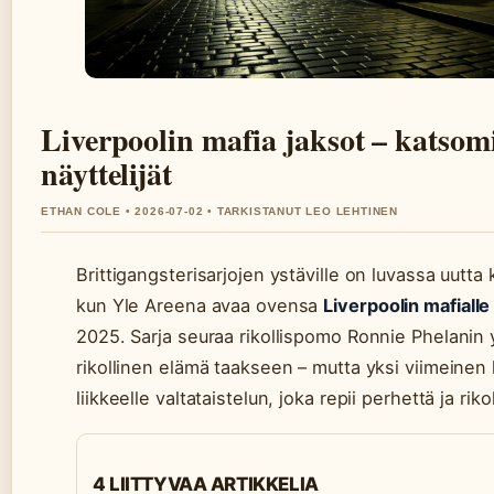
Liverpoolin mafia jaksot – katsom
näyttelijät
ETHAN COLE • 2026-07-02 • TARKISTANUT LEO LEHTINEN
Brittigangsterisarjojen ystäville on luvassa uutta
kun Yle Areena avaa ovensa
Liverpoolin mafialle
2025. Sarja seuraa rikollispomo Ronnie Phelanin y
rikollinen elämä taakseen – mutta yksi viimeine
liikkeelle valtataistelun, joka repii perhettä ja rik
4 LIITTYVAA ARTIKKELIA