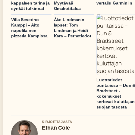
kappaleen tarina ja
Myytävää
vertailu Garminiin
synkät tulkinnat
Omakotitaloa
Villa Severino
Åke Lindmanin
Kamppi – Aito
lapset: Tom
napolilainen
Lindman ja Heidi
pizzeria Kampissa
Kara – Perhetiedot
Luottotiedot
puntarissa – Dun 
Bradstreet -
kokemukset
kertovat kuluttajan
suojan tasosta
KIRJOITTAJASTA
Ethan Cole