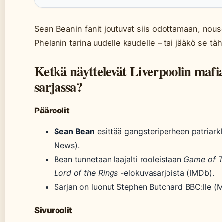
Sean Beanin fanit joutuvat siis odottamaan, nou
Phelanin tarina uudelle kaudelle – tai jääkö se tä
Ketkä näyttelevät Liverpoolin mafia
sarjassa?
Pääroolit
Sean Bean
esittää gangsteriperheen patriar
News).
Bean tunnetaan laajalti rooleistaan
Game of 
Lord of the Rings
-elokuvasarjoista (IMDb).
Sarjan on luonut Stephen Butchard BBC:lle (M
Sivuroolit