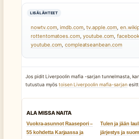
LISÄLÄHTEET
nowtv.com
,
imdb.com
,
tv.apple.com
,
en.wiki
rottentomatoes.com
,
youtube.com
,
faceboo
youtube.com
,
compleatseanbean.com
Jos pidit Liverpoolin mafia -sarjan tunnelmasta, k
tutustua myös
toisen Liverpoolin mafia-sarjan
esitt
ALA MISSA NAITA
Vuokra-asunnot Raasepori –
Tulen ja jään laul
55 kohdetta Karjaassa ja
järjestys ja su