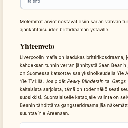
Iltalehti
Molemmat arviot nostavat esiin sarjan vahvan tu
ajankohtaisuuden brittidraaman ystäville.
Yhteenveto
Liverpoolin mafia on laadukas brittirikosdraama, j
kahdeksan tunnin verran jännitystä Sean Beanin j
on Suomessa katsottavissa yksinoikeudella Yle 
Yle TV1:llä. Jos pidät
Peaky Blindersin
tai
Gangs 
kaltaisista sarjoista, tämä on todennäköisesti se
suosikkisi. Suomalaiselle katsojalle valinta on se
Beanin tähdittämä gangsteridraama jää näkemättä
suuntaa Yle Areenaan.