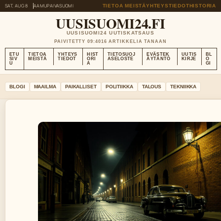
SAT, AUG 8
AAMUPAIVA
SUOMI
TIETOA MEISTÄ
YHTEYSTIEDOT
HISTORIA
UUSISUOMI24.FI
UUSISUOMI24 UUTISKATSAUS
PAIVITETTY 09:40
16 ARTIKKELIA TANAAN
ETU
TIETOA
YHTEYS
HIST
TIETOSUOJ
EVÄSTEK
UUTIS
BL
SIV
MEISTÄ
TIEDOT
ORI
ASELOSTE
ÄYTÄNTÖ
KIRJE
O
U
A
GI
BLOGI
MAAILMA
PAIKALLISET
POLITIIKKA
TALOUS
TEKNIIKKA