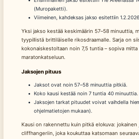
Ensimmäinen jakso esitettiin Yle Areenassa 1
(Muropaketti).
Viimeinen, kahdeksas jakso esitettiin 1.2.202
Yksi jakso kestää keskimäärin 57–58 minuuttia, 
tyypillistä brittiläiselle rikosdraamalle. Sarja on sii
kokonaiskestoltaan noin 7,5 tuntia – sopiva mitta
maratonkatseluun.
Jaksojen pituus
Jaksot ovat noin 57–58 minuuttia pitkiä.
Koko kausi kestää noin 7 tuntia 40 minuuttia.
Jaksojen tarkat pituudet voivat vaihdella hie
ohjelmatietojen mukaan).
Kausi on rakennettu kuin pitkä elokuva: jokainen
cliffhangeriin, joka koukuttaa katsomaan seuraav