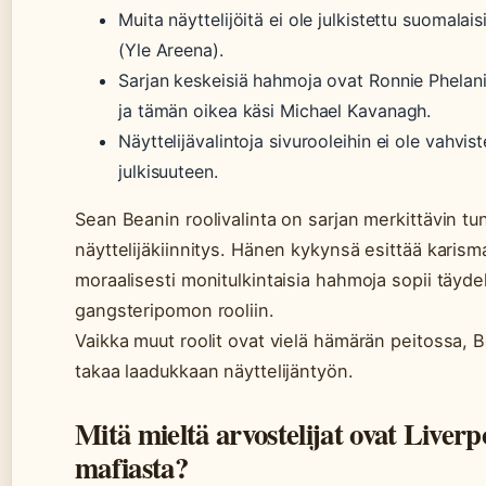
Muita näyttelijöitä ei ole julkistettu suomalais
(Yle Areena).
Sarjan keskeisiä hahmoja ovat Ronnie Phelan
ja tämän oikea käsi Michael Kavanagh.
Näyttelijävalintoja sivurooleihin ei ole vahvist
julkisuuteen.
Sean Beanin roolivalinta on sarjan merkittävin tu
näyttelijäkiinnitys. Hänen kykynsä esittää karism
moraalisesti monitulkintaisia hahmoja sopii täydel
gangsteripomon rooliin.
Vaikka muut roolit ovat vielä hämärän peitossa, 
takaa laadukkaan näyttelijäntyön.
Mitä mieltä arvostelijat ovat Liverp
mafiasta?