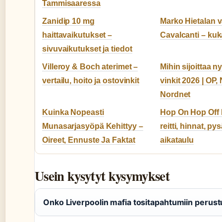
Tammisaaressa
Zanidip 10 mg
Marko Hietalan 
haittavaikutukset –
Cavalcanti – ku
sivuvaikutukset ja tiedot
Villeroy & Boch aterimet –
Mihin sijoittaa n
vertailu, hoito ja ostovinkit
vinkit 2026 | OP,
Nordnet
Kuinka Nopeasti
Hop On Hop Off 
Munasarjasyöpä Kehittyy –
reitti, hinnat, pys
Oireet, Ennuste Ja Faktat
aikataulu
Usein kysytyt kysymykset
Onko Liverpoolin mafia tositapahtumiin perus