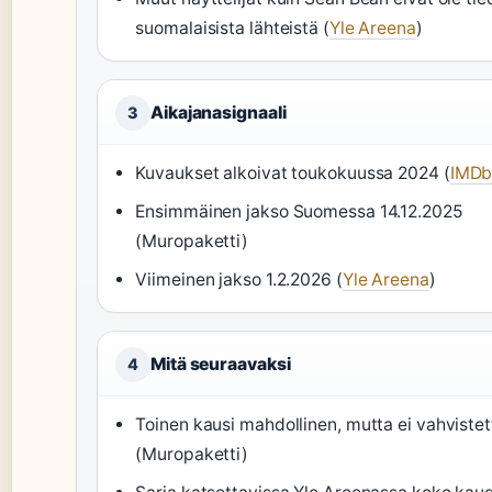
suomalaisista lähteistä (
Yle Areena
)
Aikajanasignaali
3
Kuvaukset alkoivat toukokuussa 2024 (
IMDb
Ensimmäinen jakso Suomessa 14.12.2025
(Muropaketti)
Viimeinen jakso 1.2.2026 (
Yle Areena
)
Mitä seuraavaksi
4
Toinen kausi mahdollinen, mutta ei vahvistet
(Muropaketti)