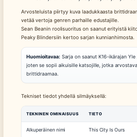
Arvosteluista piirtyy kuva laadukkaasta brittidraa
vetää vertoja genren parhaille edustajille.
Sean Beanin roolisuoritus on saanut erityistä kiito
Peaky Blindersiin kertoo sarjan kunnianhimosta.
Huomioitavaa:
Sarja on saanut K16-ikärajan Yle
joten se sopii aikuisille katsojille, jotka arvost
brittidraamaa.
Tekniset tiedot yhdellä silmäyksellä:
TEKNINEN OMINAISUUS
TIETO
Alkuperäinen nimi
This City Is Ours