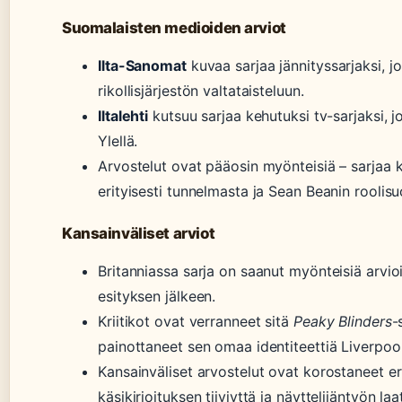
Suomalaisten medioiden arviot
Ilta-Sanomat
kuvaa sarjaa jännityssarjaksi, j
rikollisjärjestön valtataisteluun.
Iltalehti
kutsuu sarjaa kehutuksi tv-sarjaksi, j
Ylellä.
Arvostelut ovat pääosin myönteisiä – sarjaa k
erityisesti tunnelmasta ja Sean Beanin roolisu
Kansainväliset arviot
Britanniassa sarja on saanut myönteisiä arvio
esityksen jälkeen.
Kriitikot ovat verranneet sitä
Peaky Blinders
-
painottaneet sen omaa identiteettiä Liverpool
Kansainväliset arvostelut ovat korostaneet eri
käsikirjoituksen tiiviyttä ja näyttelijäntyön laa