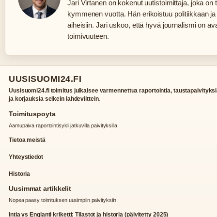
Jari Virtanen on kokenut uutistoimittaja, joka on t
kymmenen vuotta. Hän erikoistuu politiikkaan ja ta
aiheisiin. Jari uskoo, että hyvä journalismi on a
toimivuuteen.
UUSISUOMI24.FI
Uusisuomi24.fi toimitus julkaisee varmennettua raportointia, taustapaivityks
ja korjauksia selkein lahdeviittein.
Toimituspoyta
Aamupaiva raportointisykli jatkuvilla paivityksilla.
Tietoa meistä
Yhteystiedot
Historia
Uusimmat artikkelit
Nopea paasy toimituksen uusimpiin paivityksiin.
Intia vs Englanti kriketti: Tilastot ja historia (päivitetty 2025)