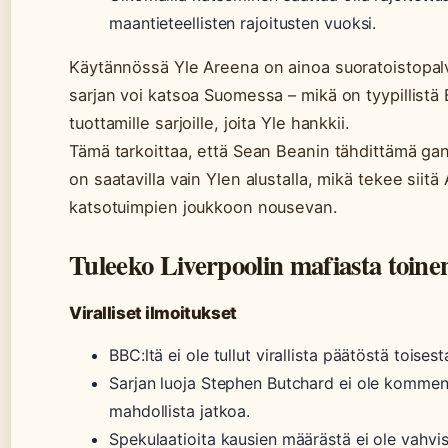
maantieteellisten rajoitusten vuoksi.
Käytännössä Yle Areena on ainoa suoratoistopalv
sarjan voi katsoa Suomessa – mikä on tyypillistä
tuottamille sarjoille, joita Yle hankkii.
Tämä tarkoittaa, että Sean Beanin tähdittämä ga
on saatavilla vain Ylen alustalla, mikä tekee siit
katsotuimpien joukkoon nousevan.
Tuleeko Liverpoolin mafiasta toine
Viralliset ilmoitukset
BBC:ltä ei ole tullut virallista päätöstä toises
Sarjan luoja Stephen Butchard ei ole kommen
mahdollista jatkoa.
Spekulaatioita kausien määrästä ei ole vahvi