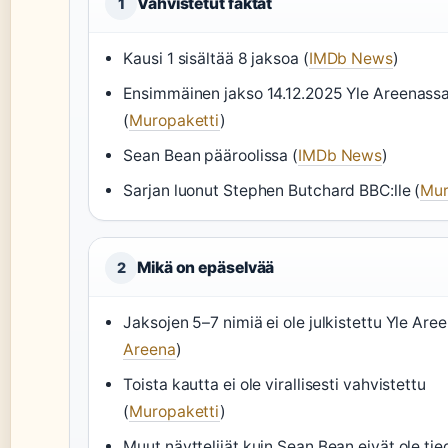
Vahvistetut faktat
1
Kausi 1 sisältää 8 jaksoa (
IMDb News
)
Ensimmäinen jakso 14.12.2025 Yle Areenass
(
Muropaketti
)
Sean Bean pääroolissa (
IMDb News
)
Sarjan luonut Stephen Butchard BBC:lle (
Mur
Mikä on epäselvää
2
Jaksojen 5–7 nimiä ei ole julkistettu Yle Are
Areena
)
Toista kautta ei ole virallisesti vahvistettu
(
Muropaketti
)
Muut näyttelijät kuin Sean Bean eivät ole ti