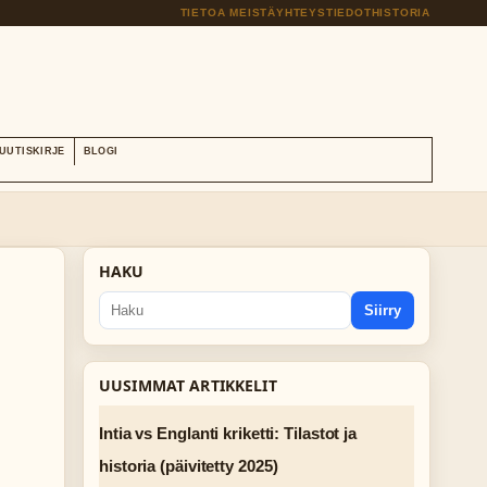
TIETOA MEISTÄ
YHTEYSTIEDOT
HISTORIA
UUTISKIRJE
BLOGI
HAKU
Siirry
UUSIMMAT ARTIKKELIT
Intia vs Englanti kriketti: Tilastot ja
historia (päivitetty 2025)