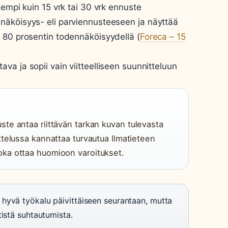
kempi kuin 15 vrk tai 30 vrk ennuste
näköisyys- eli parviennusteeseen ja näyttää
 80 prosentin todennäköisyydellä (
Foreca – 15
a ja sopii vain viitteelliseen suunnitteluun
te antaa riittävän tarkan kuvan tulevasta
ttelussa kannattaa turvautua Ilmatieteen
ka ottaa huomioon varoitukset.
hyvä työkalu päivittäiseen seurantaan, mutta
tistä suhtautumista.