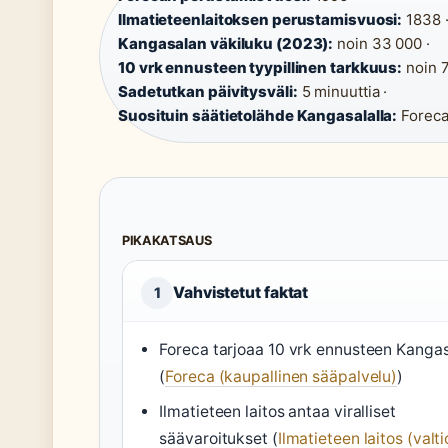
Ilmatieteenlaitoksen perustamisvuosi:
1838 
Kangasalan väkiluku (2023):
noin 33 000 ·
10 vrk ennusteen tyypillinen tarkkuus:
noin 7
Sadetutkan päivitysväli:
5 minuuttia ·
Suosituin säätietolähde Kangasalalla:
Forec
PIKAKATSAUS
Vahvistetut faktat
1
Foreca tarjoaa 10 vrk ennusteen Kangas
(
Foreca (kaupallinen sääpalvelu)
)
Ilmatieteen laitos antaa viralliset
säävaroitukset (
Ilmatieteen laitos (valt