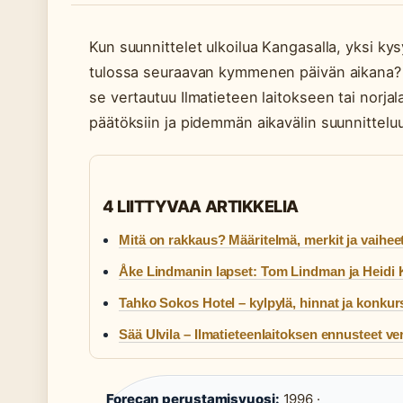
Kun suunnittelet ulkoilua Kangasalla, yksi k
tulossa seuraavan kymmenen päivän aikana? 
se vertautuu Ilmatieteen laitokseen tai norjal
päätöksiin ja pidemmän aikavälin suunnittelu
4 LIITTYVAA ARTIKKELIA
Mitä on rakkaus? Määritelmä, merkit ja vaihee
Åke Lindmanin lapset: Tom Lindman ja Heidi 
Tahko Sokos Hotel – kylpylä, hinnat ja konkur
Sää Ulvila – Ilmatieteenlaitoksen ennusteet ve
Forecan perustamisvuosi:
1996 ·