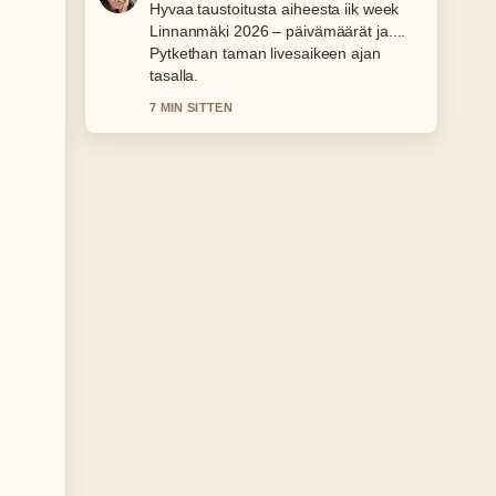
Raportointi 80-luvun hitit disco –
parhaat kappaleet ja...-aiheesta tuntuu
luotettavalta ja helppolukuiselta.
9 MIN SITTEN