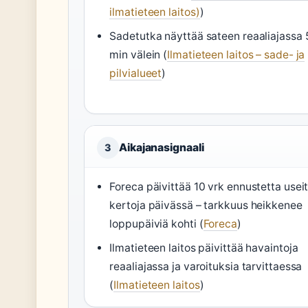
ilmatieteen laitos)
)
Sadetutka näyttää sateen reaaliajassa 
min välein (
Ilmatieteen laitos – sade- ja
pilvialueet
)
Aikajanasignaali
3
Foreca päivittää 10 vrk ennustetta usei
kertoja päivässä – tarkkuus heikkenee
loppupäiviä kohti (
Foreca
)
Ilmatieteen laitos päivittää havaintoja
reaaliajassa ja varoituksia tarvittaessa
(
Ilmatieteen laitos
)