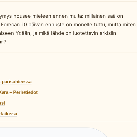
ysymys nousee mieleen ennen muita: millainen sää on
Forecan 10 päivän ennuste on monelle tuttu, mutta miten
aiseen Yr:ään, ja mikä lähde on luotettavin arkisiin
un?
t parisuhteessa
Kara – Perhetiedot
ssi
rtailussa