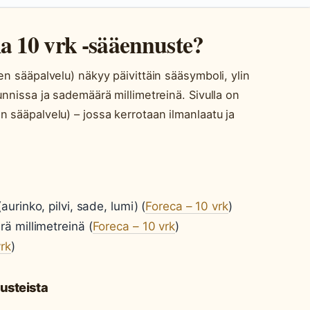
a 10 vrk -sääennuste?
en sääpalvelu) näkyy päivittäin sääsymboli, ylin
unnissa ja sademäärä millimetreinä. Sivulla on
 sääpalvelu) – jossa kerrotaan ilmanlaatu ja
urinko, pilvi, sade, lumi) (
Foreca – 10 vrk
)
ä millimetreinä (
Foreca – 10 vrk
)
vrk
)
usteista