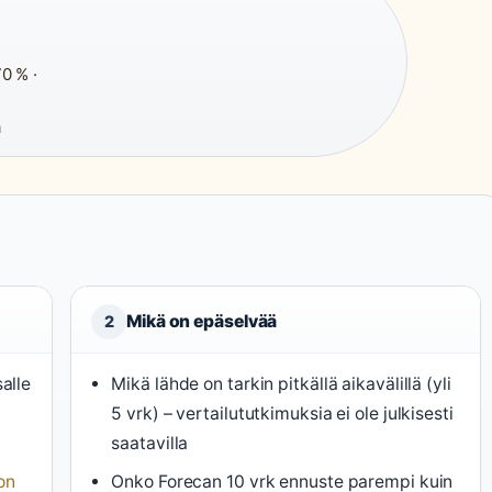
·
0 % ·
a
Mikä on epäselvää
2
alle
Mikä lähde on tarkin pitkällä aikavälillä (yli
5 vrk) – vertailututkimuksia ei ole julkisesti
saatavilla
ion
Onko Forecan 10 vrk ennuste parempi kuin