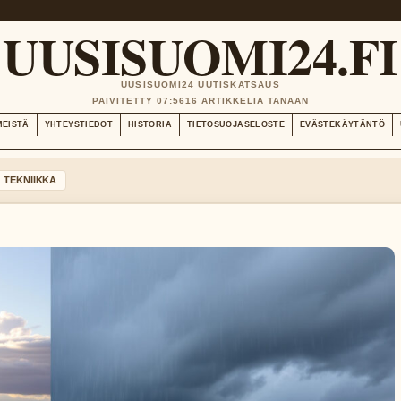
UUSISUOMI24.FI
UUSISUOMI24 UUTISKATSAUS
PAIVITETTY 07:56
16 ARTIKKELIA TANAAN
MEISTÄ
YHTEYSTIEDOT
HISTORIA
TIETOSUOJASELOSTE
EVÄSTEKÄYTÄNTÖ
TEKNIIKKA