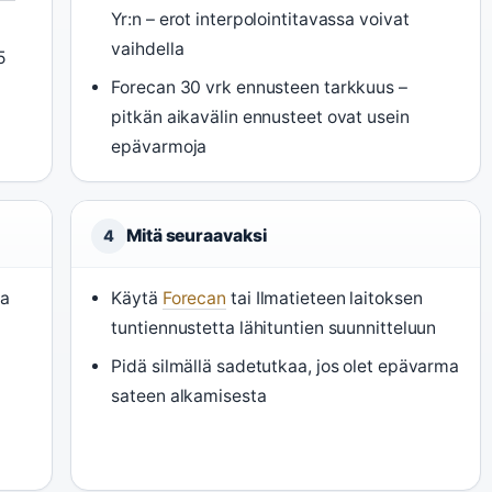
Yr:n – erot interpolointitavassa voivat
vaihdella
5
Forecan 30 vrk ennusteen tarkkuus –
pitkän aikavälin ennusteet ovat usein
epävarmoja
Mitä seuraavaksi
4
ta
Käytä
Forecan
tai Ilmatieteen laitoksen
tuntiennustetta lähituntien suunnitteluun
Pidä silmällä sadetutkaa, jos olet epävarma
sateen alkamisesta