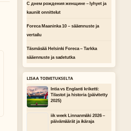
С днем рождения женщине – lyhyet ja
kauniit onnittelut
Foreca Maaninka 10 – sääennuste ja
vertailu
Täsmäsää Helsinki Foreca – Tarkka
sääennuste ja sadetutka
LISAA TOIMITUKSELTA
Intia vs Englanti kriketti:
Tilastot ja historia (päivitetty
2025)
iik week Linnanmäki 2026 –
päivämäärät ja ikäraja