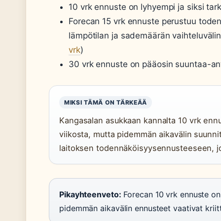
10 vrk ennuste on lyhyempi ja siksi tar
Forecan 15 vrk ennuste perustuu toden
lämpötilan ja sademäärän vaihteluvälin
vrk
)
30 vrk ennuste on pääosin suuntaa-antav
MIKSI TÄMÄ ON TÄRKEÄÄ
Kangasalan asukkaan kannalta 10 vrk ennus
viikosta, mutta pidemmän aikavälin suunni
laitoksen todennäköisyysennusteeseen, jo
Pikayhteenveto:
Forecan 10 vrk ennuste on 
pidemmän aikavälin ennusteet vaativat kriit