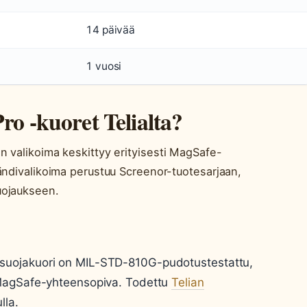
14 päivää
1 vuosi
ro -kuoret Telialta?
 valikoima keskittyy erityisesti MagSafe-
ändivalikoima perustuu Screenor-tuotesarjaan,
uojaukseen.
suojakuori on MIL-STD-810G-pudotustestattu,
 MagSafe-yhteensopiva. Todettu
Telian
lla.