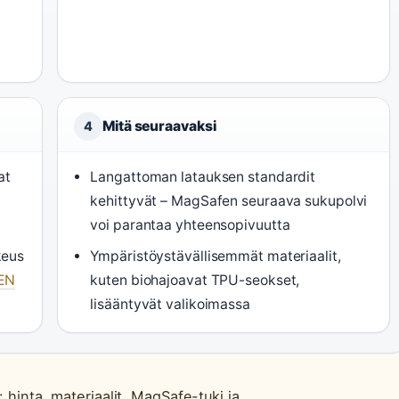
Mitä seuraavaksi
4
at
Langattoman latauksen standardit
kehittyvät – MagSafen seuraava sukupolvi
voi parantaa yhteensopivuutta
keus
Ympäristöystävällisemmät materiaalit,
EN
kuten biohajoavat TPU-seokset,
lisääntyvät valikoimassa
: hinta, materiaalit, MagSafe-tuki ja