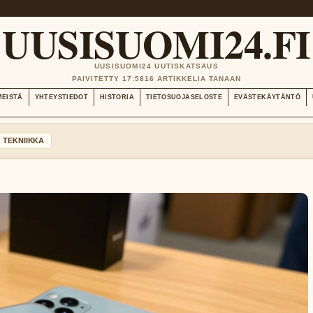
UUSISUOMI24.FI
UUSISUOMI24 UUTISKATSAUS
PAIVITETTY 17:58
16 ARTIKKELIA TANAAN
MEISTÄ
YHTEYSTIEDOT
HISTORIA
TIETOSUOJASELOSTE
EVÄSTEKÄYTÄNTÖ
TEKNIIKKA