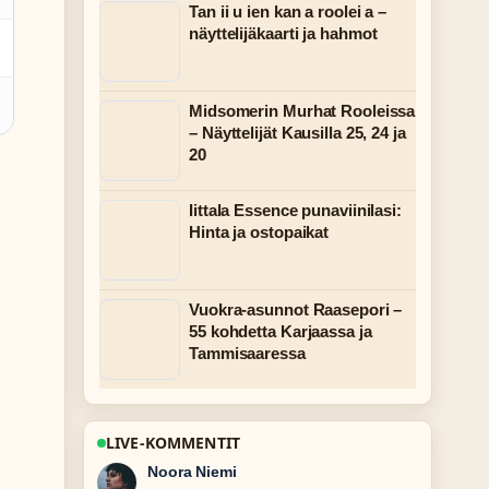
Tan ii u ien kan a roolei a –
näyttelijäkaarti ja hahmot
Midsomerin Murhat Rooleissa
– Näyttelijät Kausilla 25, 24 ja
20
Iittala Essence punaviinilasi:
Hinta ja ostopaikat
Vuokra-asunnot Raasepori –
55 kohdetta Karjaassa ja
Tammisaaressa
LIVE-KOMMENTIT
Oskari Lehtinen