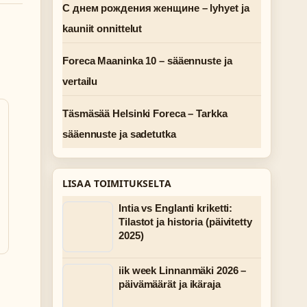
С днем рождения женщине – lyhyet ja
kauniit onnittelut
Foreca Maaninka 10 – sääennuste ja
vertailu
Täsmäsää Helsinki Foreca – Tarkka
sääennuste ja sadetutka
LISAA TOIMITUKSELTA
Intia vs Englanti kriketti:
Tilastot ja historia (päivitetty
2025)
iik week Linnanmäki 2026 –
päivämäärät ja ikäraja