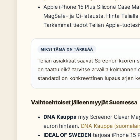
Apple iPhone 15 Plus Silicone Case Ma
MagSafe- ja Qi-latausta. Hinta Teliall
Tarkemmat tiedot Telian Apple-tuotesiv
MIKSI TÄMÄ ON TÄRKEÄÄ
Telian asiakkaat saavat Screenor-kuoren s
on taattu eikä tarvitse arvailla kolmanne
standardi on konkreettinen lupaus arjen k
Vaihtoehtoiset jälleenmyyjät Suomessa
DNA Kauppa
myy Screenor Clever Mag
euron hintaan.
DNA Kauppa (suomalaine
IDEAL OF SWEDEN
tarjoaa iPhone 15 P