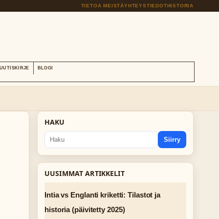
TIETOA MEISTÄ
YHTEYSTIEDOT
HISTORIA
UUTISKIRJE
BLOGI
HAKU
Siirry
UUSIMMAT ARTIKKELIT
Intia vs Englanti kriketti: Tilastot ja
historia (päivitetty 2025)