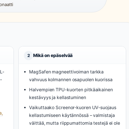
onaatti
Mikä on epäselvää
2
L-
MagSafen magneettivoiman tarkka
-
vahvuus kolmannen osapuolen kuorissa
Halvempien TPU-kuorten pitkäaikainen
kestävyys ja kellastuminen
Vaikuttaako Screenor-kuoren UV-suojaus
a,
kellastumiseen käytännössä – valmistaja
väittää, mutta riippumattomia testejä ei ole