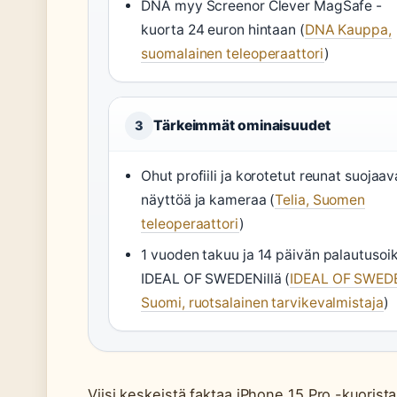
DNA myy Screenor Clever MagSafe -
kuorta 24 euron hintaan (
DNA Kauppa,
suomalainen teleoperaattori
)
Tärkeimmät ominaisuudet
3
Ohut profiili ja korotetut reunat suojaav
näyttöä ja kameraa (
Telia, Suomen
teleoperaattori
)
1 vuoden takuu ja 14 päivän palautusoi
IDEAL OF SWEDENillä (
IDEAL OF SWED
Suomi, ruotsalainen tarvikevalmistaja
)
Viisi keskeistä faktaa iPhone 15 Pro -kuorista