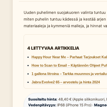
Uuden puhelimen suojakuoren valinta tuntuu p
miten puhelin tuntuu kädessä ja kestää arjen k
materiaaleja ja kymmeniä malleja, ja hinnat 
4 LIITTYVAA ARTIKKELIA
Happy Hour Near Me – Parhaat Tarjoukset Kal
How to Scan to Email – Käytännön Ohjeet Puhe
1 gallona litroina – Tarkka muunnos ja vertail
Jabra Evolve2 65 – arvostelu ja hinta 2024
Suositeltu hinta:
48,40 € (Apple silikonikuori, E
Vedenpitävyys:
IP68 (iPhone 15 Pro) ·
Magneet