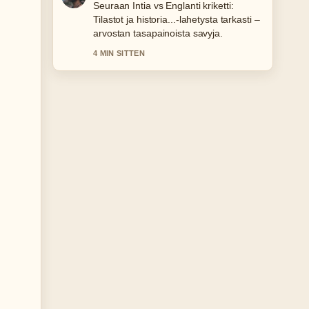
Hyvaa taustoitusta aiheesta iik week
Linnanmäki 2026 – päivämäärät ja....
Pytkethan taman livesaikeen ajan
tasalla.
6 MIN SITTEN