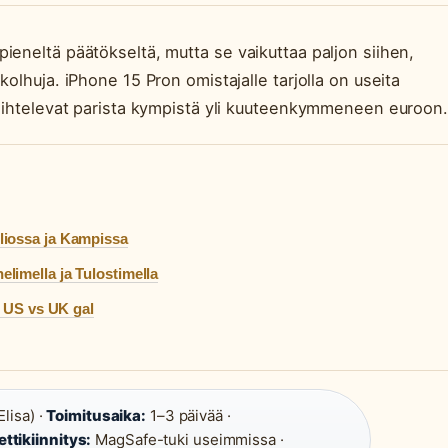
ieneltä päätökseltä, mutta se vaikuttaa paljon siihen,
olhuja. iPhone 15 Pron omistajalle tarjolla on useita
vaihtelevat parista kympistä yli kuuteenkymmeneen euroon.
liossa ja Kampissa
limella ja Tulostimella
u US vs UK gal
lisa) ·
Toimitusaika:
1–3 päivää ·
tikiinnitys:
MagSafe-tuki useimmissa ·