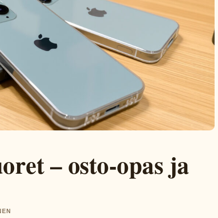
oret – osto-opas ja
NEN