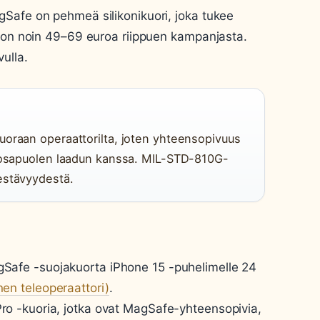
gSafe on pehmeä silikonikuori, joka tukee
a on noin 49–69 euroa riippuen kampanjasta.
ulla.
uoraan operaattorilta, joten yhteensopivuus
n osapuolen laadun kanssa. MIL-STD-810G-
estävyydestä.
Safe -suojakuorta iPhone 15 -puhelimelle 24
n teleoperaattori)
.
ro -kuoria, jotka ovat MagSafe-yhteensopivia,