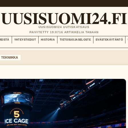
UUSISUOMI24.FI
UUSISUOMI24 UUTISKATSAUS
PAIVITETTY 19:07
16 ARTIKKELIA TANAAN
MEISTÄ
YHTEYSTIEDOT
HISTORIA
TIETOSUOJASELOSTE
EVÄSTEKÄYTÄNTÖ
TEKNIIKKA