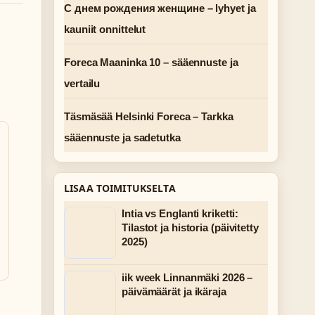
С днем рождения женщине – lyhyet ja
kauniit onnittelut
Foreca Maaninka 10 – sääennuste ja
vertailu
Täsmäsää Helsinki Foreca – Tarkka
sääennuste ja sadetutka
LISAA TOIMITUKSELTA
Intia vs Englanti kriketti:
Tilastot ja historia (päivitetty
2025)
iik week Linnanmäki 2026 –
päivämäärät ja ikäraja