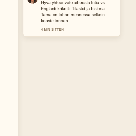
Seuraan iik week Linnanmäki 2026 –
päivämäärät ja...-lahetysta tarkasti –
arvostan tasapainoista savyja.
6 MIN SITTEN