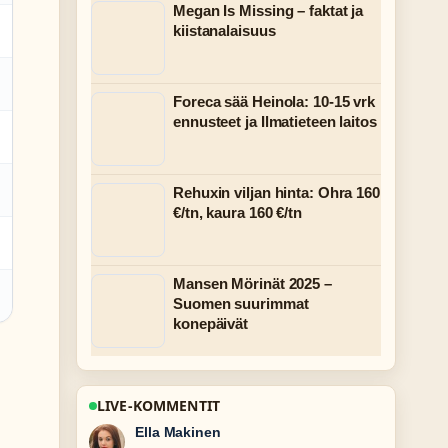
Megan Is Missing – faktat ja
kiistanalaisuus
Foreca sää Heinola: 10-15 vrk
ennusteet ja Ilmatieteen laitos
Rehuxin viljan hinta: Ohra 160
€/tn, kaura 160 €/tn
Mansen Mörinät 2025 –
Suomen suurimmat
konepäivät
LIVE-KOMMENTIT
Joonas Kallio