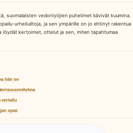
itä, suomalaisten vedonlyöjien puhelimet kävivät kuumina.
lu-urheiluiltoja, ja sen ympärille on jo ehtinyt rakentua
ta löydät kertoimet, ottelut ja sen, miten tapahtumaa
ka hän on
ateriasuunnitelma
 vertailu
ajan opas