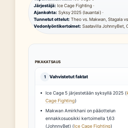
Järjestäjä:
Ice Cage Fighting ·
Ajankohta:
Syksy 2025 (lauantai) ·
Tunnetut ottelut:
Theo vs. Makwan, Stagala vs
Vedonlyöntikertoimet:
Saatavilla JohnnyBet, 
PIKAKATSAUS
Vahvistetut faktat
1
Ice Cage 5 järjestetään syksyllä 2025 (
Cage Fighting
)
Makwan Amirkhani on pääottelun
ennakkosuosikki kertoimella 1,63
(JohnnyBet) (
Ice Cage Fighting
)