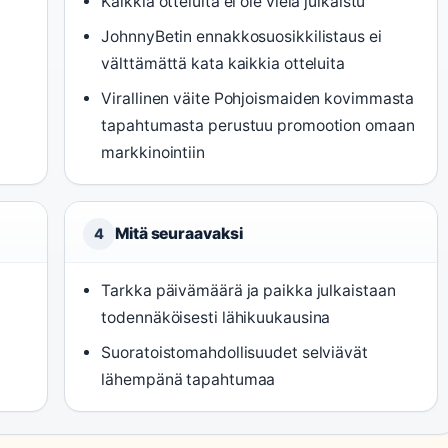
Kaikkia otteluita ei ole vielä julkaistu
JohnnyBetin ennakkosuosikkilistaus ei
välttämättä kata kaikkia otteluita
Virallinen väite Pohjoismaiden kovimmasta
tapahtumasta perustuu promootion omaan
markkinointiin
Mitä seuraavaksi
4
Tarkka päivämäärä ja paikka julkaistaan
todennäköisesti lähikuukausina
Suoratoistomahdollisuudet selviävät
)
lähempänä tapahtumaa