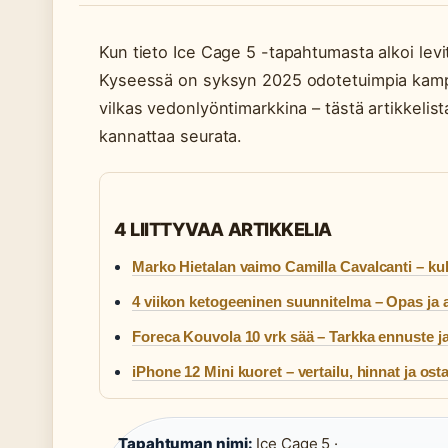
Kun tieto Ice Cage 5 -tapahtumasta alkoi lev
Kyseessä on syksyn 2025 odotetuimpia kamppai
vilkas vedonlyöntimarkkina – tästä artikkelis
kannattaa seurata.
4 LIITTYVAA ARTIKKELIA
Marko Hietalan vaimo Camilla Cavalcanti – ku
4 viikon ketogeeninen suunnitelma – Opas ja 
Foreca Kouvola 10 vrk sää – Tarkka ennuste ja
iPhone 12 Mini kuoret – vertailu, hinnat ja ost
Tapahtuman nimi:
Ice Cage 5 ·