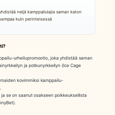
 yhdistää neljä kamppailulajia saman katon
isempaa kuin perinteisessä
ti?
ppailu-urheilupromootio, joka yhdistää saman
inyrkkeilyn ja potkunyrkkeilyn (Ice Cage
smaiden kovimmiksi kamppailu-
.
 ja se on saanut osakseen poikkeuksellista
nnyBet).