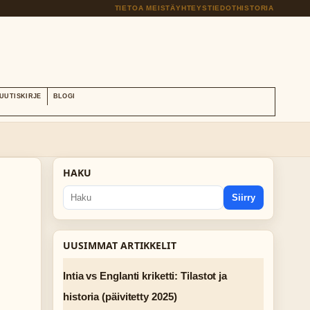
TIETOA MEISTÄ
YHTEYSTIEDOT
HISTORIA
UUTISKIRJE
BLOGI
HAKU
Siirry
UUSIMMAT ARTIKKELIT
Intia vs Englanti kriketti: Tilastot ja
historia (päivitetty 2025)