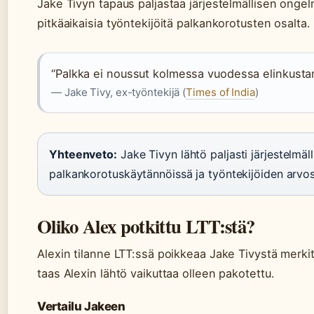
Jake Tivyn tapaus paljastaa järjestelmällisen onge
pitkäaikaisia työntekijöitä palkankorotusten osalta.
“Palkka ei noussut kolmessa vuodessa elinkusta
— Jake Tivy, ex-työntekijä (
Times of India
)
Yhteenveto:
Jake Tivyn lähtö paljasti järjestelmäl
palkankorotuskäytännöissä ja työntekijöiden arvo
Oliko Alex potkittu LTT:stä?
Alexin tilanne LTT:ssä poikkeaa Jake Tivystä merkit
taas Alexin lähtö vaikuttaa olleen pakotettu.
Vertailu Jakeen