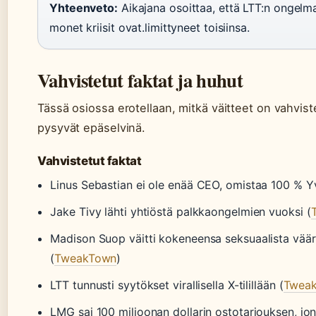
Yhteenveto:
Aikajana osoittaa, että LTT:n ongelm
monet kriisit ovat.limittyneet toisiinsa.
Vahvistetut faktat ja huhut
Tässä osiossa erotellaan, mitkä väitteet on vahviste
pysyvät epäselvinä.
Vahvistetut faktat
Linus Sebastian ei ole enää CEO, omistaa 100 %
Jake Tivy lähti yhtiöstä palkkaongelmien vuoksi (
Madison Suop väitti kokeneensa seksuaalista väärin
(
TweakTown
)
LTT tunnusti syytökset virallisella X-tilillään (
Twea
LMG sai 100 miljoonan dollarin ostotarjouksen, jo