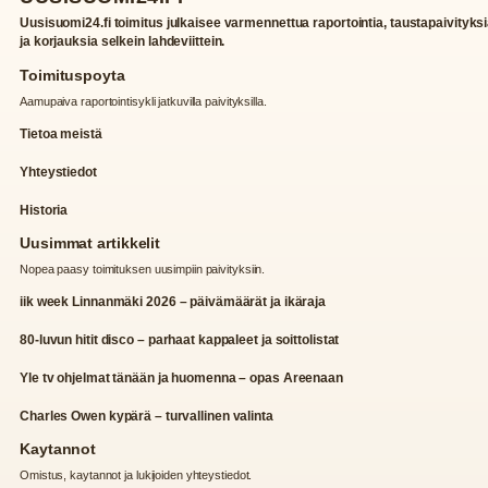
Uusisuomi24.fi toimitus julkaisee varmennettua raportointia, taustapaivityks
ja korjauksia selkein lahdeviittein.
Toimituspoyta
Aamupaiva raportointisykli jatkuvilla paivityksilla.
Tietoa meistä
Yhteystiedot
Historia
Uusimmat artikkelit
Nopea paasy toimituksen uusimpiin paivityksiin.
iik week Linnanmäki 2026 – päivämäärät ja ikäraja
80-luvun hitit disco – parhaat kappaleet ja soittolistat
Yle tv ohjelmat tänään ja huomenna – opas Areenaan
Charles Owen kypärä – turvallinen valinta
Kaytannot
Omistus, kaytannot ja lukijoiden yhteystiedot.