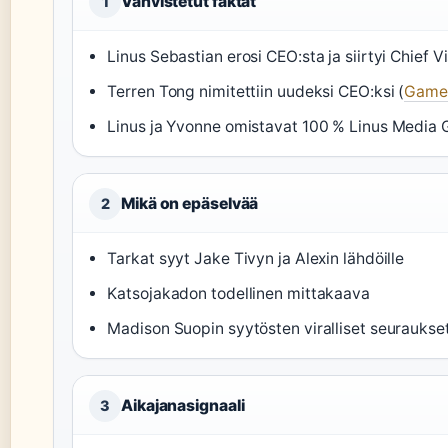
Vahvistetut faktat
1
Linus Sebastian erosi CEO:sta ja siirtyi Chief Vi
Terren Tong nimitettiin uudeksi CEO:ksi (
Game
Linus ja Yvonne omistavat 100 % Linus Media G
Mikä on epäselvää
2
Tarkat syyt Jake Tivyn ja Alexin lähdöille
Katsojakadon todellinen mittakaava
Madison Suopin syytösten viralliset seuraukse
Aikajanasignaali
3