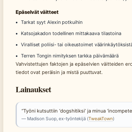
Epäselvät väitteet
Tarkat syyt Alexin potkuihin
Katsojakadon todellinen mittakaava tilastoina
Viralliset poliisi- tai oikeustoimet väärinkäytöksist
Terren Tongin nimityksen tarkka päivämäärä
Vahvistettujen faktojen ja epäselvien väitteiden er
tiedot ovat peräisin ja mistä puuttuvat.
Lainaukset
“Työni kutsuttiin ‘dogshitiksi’ ja minua ‘incompeten
— Madison Suop, ex-työntekijä (
TweakTown
)