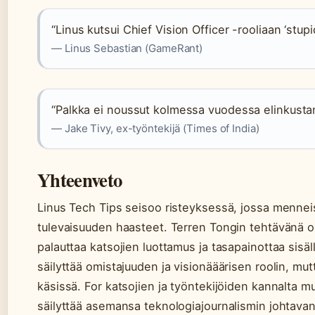
“Linus kutsui Chief Vision Officer -rooliaan ‘stup
— Linus Sebastian (GameRant)
“Palkka ei noussut kolmessa vuodessa elinkusta
— Jake Tivy, ex-työntekijä (Times of India)
Yhteenveto
Linus Tech Tips seisoo risteyksessä, jossa menne
tulevaisuuden haasteet. Terren Tongin tehtävänä on
palauttaa katsojien luottamus ja tasapainottaa sisäl
säilyttää omistajuuden ja visionääärisen roolin, mu
käsissä. For katsojien ja työntekijöiden kannalta 
säilyttää asemansa teknologiajournalismin johtava