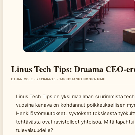
Linus Tech Tips: Draama CEO-eros
ETHAN COLE • 2026-04-18 • TARKISTANUT NOORA MAKI
Linus Tech Tips on yksi maailman suurimmista tec
vuosina kanava on kohdannut poikkeuksellisen myrsky
Henkilöstömuutokset, syytökset toksisesta työkultt
tehtävästä ovat ravistelleet yhteisöä. Mitä tapahtui
tulevaisuudelle?