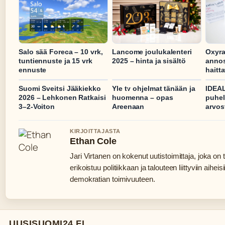
Salo sää Foreca – 10 vrk,
Lancome joulukalenteri
Oxyra
tuntiennuste ja 15 vrk
2025 – hinta ja sisältö
annos
ennuste
haitt
Suomi Sveitsi Jääkiekko
Yle tv ohjelmat tänään ja
IDEA
2026 – Lehkonen Ratkaisi
huomenna – opas
puhel
3–2-Voiton
Areenaan
arvos
KIRJOITTAJASTA
Ethan Cole
Jari Virtanen on kokenut uutistoimittaja, joka on
erikoistuu politiikkaan ja talouteen liittyviin aihe
demokratian toimivuuteen.
UUSISUOMI24.FI