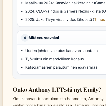
Maaliskuu 2024: Kanavien hakkeroinnit (Game
2024: CEO-vaihdos ja Gamers Nexus -kiista (
2025: Jake Tivyn viraalivideo lähdöstä (
Times 
Mitä seuraavaksi
4
Uuden johdon vaikutus kanavan suuntaan
Työkulttuurin mahdollinen korjaus
Katsojamäärien palautuminen epävarmaa
Onko Anthony LTT:stä nyt Emily?
Yksi kanavan tunnetuimmista hahmoista, Anthony, o
Emilyn roolia kanavan sisällöissä. Tämä muutos on 