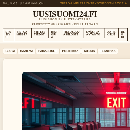
THU, AUG 6
AAMUPAIVA
SUOMI
TIETOA MEISTÄ
YHTEYSTIEDOT
HISTORIA
UUSISUOMI24.FI
UUSISUOMI24 UUTISKATSAUS
PAIVITETTY 08:47
16 ARTIKKELIA TANAAN
ETU
TIETOA
YHTEYS
HIST
TIETOSUOJ
EVÄSTEK
UUTIS
BL
SIV
MEISTÄ
TIEDOT
ORI
ASELOSTE
ÄYTÄNTÖ
KIRJE
O
U
A
GI
BLOGI
MAAILMA
PAIKALLISET
POLITIIKKA
TALOUS
TEKNIIKKA