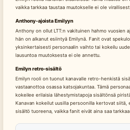
vaikka tarkkaa taustaa muutokselle ei ole virallisest
Anthony-ajoista Emilyyn
Anthony on ollut LTT:n vakituinen hahmo vuosien aj
hän on alkanut esiintyä Emilynä. Fanit ovat spekul
yksinkertaisesti personaalin vaihto tai kokeilu uudent
lausuntoa muutoksesta ei ole annettu.
Emilyn retro-sisältö
Emilyn rooli on tuonut kanavalle retro-henkistä sisä
vastaanottoa osassa katsojakuntaa. Tämä personaa
kokeilee erilaisia lähestymistapoja sisältönsä pirist
Kanavan kokeilut uusilla persoonilla kertovat siitä, e
sisältö tuoreena, vaikka fanit eivät aina saa tarkkaa