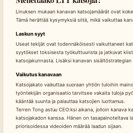
Linuksen mukaan kanavan katsojamäärät ovat koken
Tämä herättää kysymyksiä siitä, mikä vaikuttaa ka
Laskun syyt
Useat tekijät ovat todennäköisesti vaikuttaneet k
syytökset toksisesta työkulttuurista ja jatkuvat kii
katsojakunnasta. Lisäksi kanavan sisältöstrategian 
Vaikutus kanavaan
Katsojakato vaikuttaa suoraan yhtiön tuloihin maino
työntekijän organisaatio tarvitsee vakaita tuloja 
kääntää suunta ja palauttaa katsojien luottamus.
Terren Tong astuu CEO:ksi aikana, jolloin kanava 
katsojakadon kanssa. Hänen on tasapainoteltava laad
priorisoidessa videoiden määrää laadun sijaan.