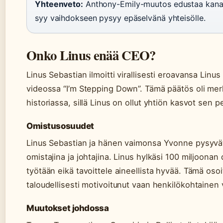
Yhteenveto:
Anthony-Emily-muutos edustaa kanav
syy vaihdokseen pysyy epäselvänä yhteisölle.
Onko Linus enää CEO?
Linus Sebastian ilmoitti virallisesti eroavansa Li
videossa “I’m Stepping Down”. Tämä päätös oli me
historiassa, sillä Linus on ollut yhtiön kasvot sen 
Omistusosuudet
Linus Sebastian ja hänen vaimonsa Yvonne pysyvät
omistajina ja johtajina. Linus hylkäsi 100 miljoonan
työtään eikä tavoittele aineellista hyvää. Tämä osoi
taloudellisesti motivoitunut vaan henkilökohtainen v
Muutokset johdossa