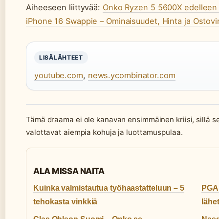
Aiheeseen liittyvää:
Onko Ryzen 5 5600X edelleen
iPhone 16 Swappie – Ominaisuudet, Hinta ja Ostovi
LISÄLÄHTEET
youtube.com
,
news.ycombinator.com
Tämä draama ei ole kanavan ensimmäinen kriisi, sillä 
valottavat aiempia kohuja ja luottamuspulaa.
ALA MISSA NAITA
Kuinka valmistautua työhaastatteluun – 5
PGA 
tehokasta vinkkiä
lähe