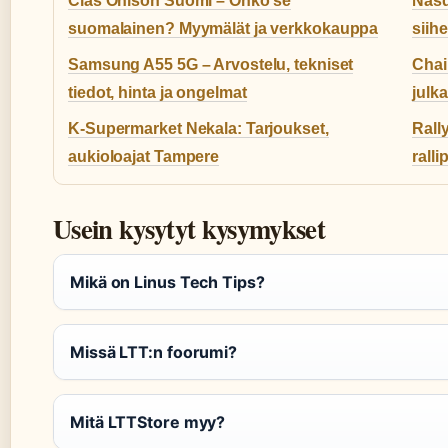
Clas Ohlson Suomi – Onko se
Nasd
suomalainen? Myymälät ja verkkokauppa
siihe
Samsung A55 5G – Arvostelu, tekniset
Chai
tiedot, hinta ja ongelmat
julk
K-Supermarket Nekala: Tarjoukset,
Rally
aukioloajat Tampere
rallip
Usein kysytyt kysymykset
Mikä on Linus Tech Tips?
Missä LTT:n foorumi?
Mitä LTTStore myy?