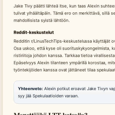
Jake Tivy päätti lähteä itse, kun taas Alexin suhteen
tulivat ylhäältäpäin. Tämä ero on merkittävä, sillä se 
mahdollisista syistä lähtöön.
Reddit-keskustelut
Redditin r/LinusTechTips-keskustelussa käyttäjät o
Osa uskoo, että kyse oli suorituskykyongelmista, ku
ristiriitoja johdon kanssa. Tarkkaa tietoa virallisesta
Epäselvyys Alexin tilanteen ympärillä korostaa, mi
työntekijöiden kanssa ovat jättäneet tilaa spekulaat
Yhteenveto:
Alexin potkut eroavat Jake Tivyn vap
syy jää Spekulaatioiden varaan.
Menettääkö LTT katsojia?