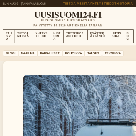
SUN, AUG 9
PAIVAPAIVA
SUOMI
TIETOA MEISTÄ
YHTEYSTIEDOT
HISTORIA
UUSISUOMI24.FI
UUSISUOMI24 UUTISKATSAUS
PAIVITETTY 14:29
16 ARTIKKELIA TANAAN
ETU
TIETOA
YHTEYS
HIST
TIETOSUOJ
EVÄSTEK
UUTIS
BL
SIV
MEISTÄ
TIEDOT
ORI
ASELOSTE
ÄYTÄNTÖ
KIRJE
O
U
A
GI
BLOGI
MAAILMA
PAIKALLISET
POLITIIKKA
TALOUS
TEKNIIKKA