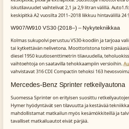
iskutilavuudet vaihtelivat 2,1 ja 2,9 litran välillä. Auto1.
keskipitkä A2 vuosilta 2011–2018 liikkuu hintavälillä 24
W907/W910 VS30 (2018–) – Nykytekniikkaa
Kolmas sukupolvi perustuu VS30-koodiin ja tarjoaa val
tai kytkettävän nelivetona. Moottoristona toimii pääas
diesel 1950 kuutiosenttimetrin tilavuudella, teholuokiss
vaihtoehtoja on saatavilla tehokkaampiin versioihin.
Au
vahvistavat 316 CDI Compactin tehoksi 163 hevosvoim
Mercedes-Benz Sprinter retkeilyautona
Suomessa Sprinter on erityisen suosittu retkeilyautoje
Hymer hyödyntävät sen tilavuutta ja kestävää tekniikkaa
mahdollistamat matkailun myös kesämökkiteillä ja talvi
tavalliset matkailuautot eivät pärjää.