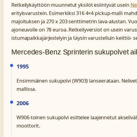
Retkeilykäyttöön muunnetut yksilöt esiintyvät usein
Ne
erityisvarustein. Esimerkiksi 316 4×4 pickup-malli mahdo
majoituksen ja 270 x 203 senttimetrin lava-alustan. Vuo
ajoneuvolle on 78 euroa. Retkeilyversiot on usein varus
istumapaikkajärjestelyin ja täysin varustelluin keittiö- s
Mercedes-Benz Sprinterin sukupolvet ai
1995
Ensimmäinen sukupolvi (W903) lanseerataan. Nelivet
mallissa.
2006
W906-toinen sukupolvi esittelee laajennetut akselivä
moottorit.