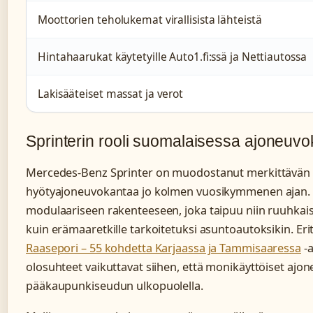
Moottorien teholukemat virallisista lähteistä
Hintahaarukat käytetyille Auto1.fi:ssä ja Nettiautossa
Lakisääteiset massat ja verot
Sprinterin rooli suomalaisessa ajoneuv
Mercedes-Benz Sprinter on muodostanut merkittävä
hyötyajoneuvokantaa jo kolmen vuosikymmenen ajan. 
modulaariseen rakenteeseen, joka taipuu niin ruuhkai
kuin erämaaretkille tarkoitetuksi asuntoautoksikin. Eri
Raasepori – 55 kohdetta Karjaassa ja Tammisaaressa
-a
olosuhteet vaikuttavat siihen, että monikäyttöiset aj
pääkaupunkiseudun ulkopuolella.