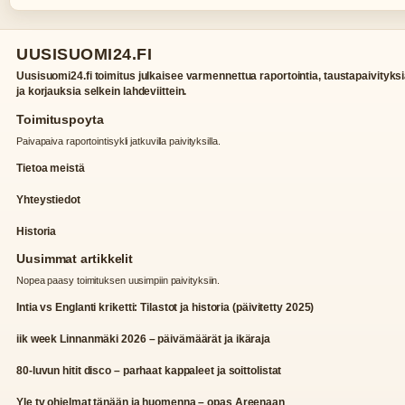
UUSISUOMI24.FI
Uusisuomi24.fi toimitus julkaisee varmennettua raportointia, taustapaivityks
ja korjauksia selkein lahdeviittein.
Toimituspoyta
Paivapaiva raportointisykli jatkuvilla paivityksilla.
Tietoa meistä
Yhteystiedot
Historia
Uusimmat artikkelit
Nopea paasy toimituksen uusimpiin paivityksiin.
Intia vs Englanti kriketti: Tilastot ja historia (päivitetty 2025)
iik week Linnanmäki 2026 – päivämäärät ja ikäraja
80-luvun hitit disco – parhaat kappaleet ja soittolistat
Yle tv ohjelmat tänään ja huomenna – opas Areenaan