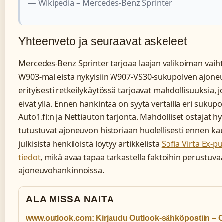
— Wikipedia – Mercedes-Benz Sprinter
Yhteenveto ja seuraavat askeleet
Mercedes-Benz Sprinter tarjoaa laajan valikoiman vai
W903-malleista nykyisiin W907-VS30-sukupolven ajoneuv
erityisesti retkeilykäytössä tarjoavat mahdollisuuksia, j
eivät yllä. Ennen hankintaa on syytä vertailla eri sukup
Auto1.fi:n ja Nettiauton tarjonta. Mahdolliset ostajat hy
tutustuvat ajoneuvon historiaan huolellisesti ennen ka
julkisista henkilöistä löytyy artikkelista
Sofia Virta Ex-pu
tiedot
, mikä avaa tapaa tarkastella faktoihin perustu
ajoneuvohankinnoissa.
ALA MISSA NAITA
www.outlook.com: Kirjaudu Outlook-sähköpostiin – 