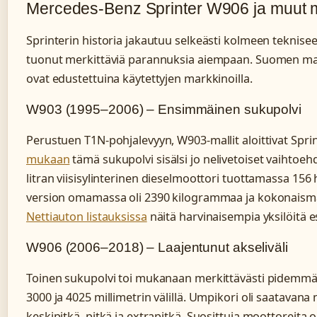
Mercedes-Benz Sprinter W906 ja muut ma
Sprinterin historia jakautuu selkeästi kolmeen teknise
tuonut merkittäviä parannuksia aiempaan. Suomen mar
ovat edustettuina käytettyjen markkinoilla.
W903 (1995–2006) – Ensimmäinen sukupolvi
Perustuen T1N-pohjalevyyn, W903-mallit aloittivat Spr
mukaan
tämä sukupolvi sisälsi jo nelivetoiset vaihtoehd
litran viisisylinterinen dieselmoottori tuottamassa 15
version omamassa oli 2390 kilogrammaa ja kokonaism
Nettiauton listauksissa
näitä harvinaisempia yksilöitä es
W906 (2006–2018) – Laajentunut akseliväli
Toinen sukupolvi toi mukanaan merkittävästi pidemmät a
3000 ja 4025 millimetrin välillä. Umpikori oli saatavana
keskipitkä, pitkä ja extrapitkä. Suosittuja moottoreita o