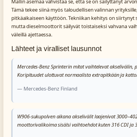
Mallin asemaa vahvistaa se, että se on säilyttänyt arvo
Tämä tekee siinä myös taloudellisen valinnan yrityksille
pitkäaikaiseen käyttöön. Tekniikan kehitys on siirtyny
mutta dieselmoottorit säilyvät toistaiseksi vahvana vaiht
väleillä ajettaessa.
Lähteet ja viralliset lausunnot
Mercedes-Benz Sprinterin mitat vaihtelevat akselivälin,
Koripituudet ulottuvat normaalista extrapitkään ja katt
— Mercedes-Benz Finland
W906-sukupolven aikana akselivälit laajenivat 3000–4025 
moottorivalikoima sisälsi vaihtoehdot kuten 316 CDI ja 