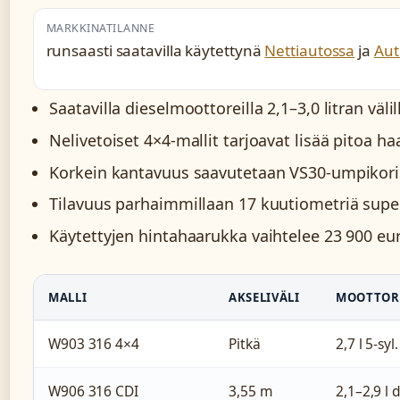
MARKKINATILANNE
runsaasti saatavilla käytettynä
Nettiautossa
ja
Aut
Saatavilla dieselmoottoreilla 2,1–3,0 litran vä
Nelivetoiset 4×4-mallit tarjoavat lisää pitoa h
Korkein kantavuus saavutetaan VS30-umpikor
Tilavuus parhaimmillaan 17 kuutiometriä supe
Käytettyjen hintahaarukka vaihtelee 23 900 eu
MALLI
AKSELIVÄLI
MOOTTOR
W903 316 4×4
Pitkä
2,7 l 5-syl
W906 316 CDI
3,55 m
2,1–2,9 l 