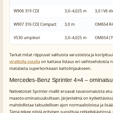
W906 319 CDI
3,0–4,025 m
3,0 l V6 di
W907 316 CDI Compact
3,0 m
OM654 R4 
VS30 umpikori
3,0–4,025 m
OM654 (7
Tarkat mitat riippuvat valituista varusteista ja koripituu
virallisilla sivuilla
on kattava listaus eri vaihtoehdoista 
matalasta superkorkeaan kattolinjaukseen.
Mercedes-Benz Sprinter 4×4 – ominaisuu
Nelivetoiset Sprinter-mallit eroavat tavanomaisista etu- 
maasto-ominaisuuksiltaan. Järjestelmä on kytkettävissä
mahdollistaa taloudellisen ajon normaalioloissa ja lisä
Tämä tekee niistä erityisen suosittuja retkeilykäytössä