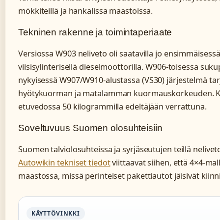
mökkiteillä ja hankalissa maastoissa.
Tekninen rakenne ja toimintaperiaate
Versiossa W903 neliveto oli saatavilla jo ensimmäisessä
viisisylinterisellä dieselmoottorilla. W906-toisessa suku
nykyisessä W907/W910-alustassa (VS30) järjestelmä ta
hyötykuorman ja matalamman kuormauskorkeuden. K
etuvedossa 50 kilogrammilla edeltäjään verrattuna.
Soveltuvuus Suomen olosuhteisiin
Suomen talviolosuhteissa ja syrjäseutujen teillä nelivet
Autowikin tekniset tiedot
viittaavat siihen, että 4×4-mall
maastossa, missä perinteiset pakettiautot jäisivät kiinni
KÄYTTÖVINKKI