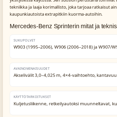
yksityisessä käytössä. Sen suosion perustana toimivat
tekniikka ja laaja korimallisto, joka tarjoaa ratkaisut a
kaupunkiautoista extrapitkiin kuorma-autoihin.
Mercedes-Benz Sprinterin mitat ja teknise
SUKUPOLVET
W903 (1995–2006), W906 (2006–2018) ja W907/W
AVAINOMINAISUUDET
Akselivälit 3,0–4,025 m, 4×4-vaihtoehto, kantavuu
KÄYTTÖTARKOITUKSET
Kuljetusliikenne, retkeilyautoksi muunneltavat, 